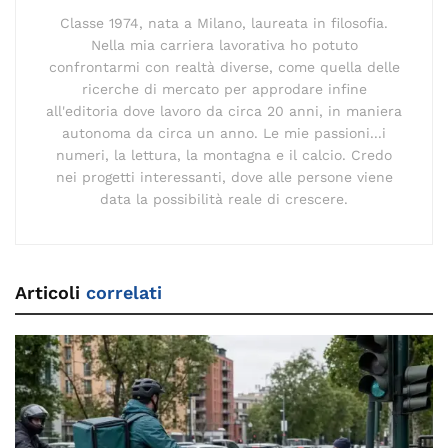
Classe 1974, nata a Milano, laureata in filosofia.
Nella mia carriera lavorativa ho potuto
confrontarmi con realtà diverse, come quella delle
ricerche di mercato per approdare infine
all'editoria dove lavoro da circa 20 anni, in maniera
autonoma da circa un anno. Le mie passioni...i
numeri, la lettura, la montagna e il calcio. Credo
nei progetti interessanti, dove alle persone viene
data la possibilità reale di crescere.
Articoli
correlati