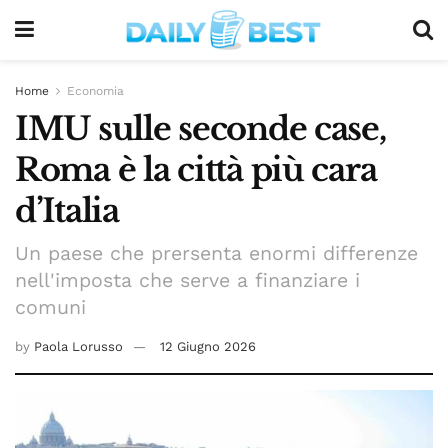
Home
Economia
IMU sulle seconde case,
Roma è la città più cara
d’Italia
Un paese che prersenta enormi differenze
nell'imposta che serve a finanziare i
comuni
by
Paola Lorusso
12 Giugno 2026