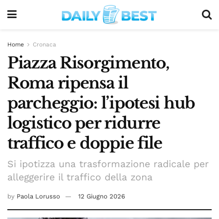
Home
Cronaca
Piazza Risorgimento,
Roma ripensa il
parcheggio: l’ipotesi hub
logistico per ridurre
traffico e doppie file
Si ipotizza una trasformazione radicale per
alleggerire il traffico della zona
by
Paola Lorusso
12 Giugno 2026