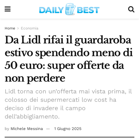
Home
Economia
Da Lidl rifai il guardaroba
estivo spendendo meno di
50 euro: super offerte da
non perdere
Lidl torna con un’offerta mai vista prima, il
colosso dei supermercati low cost ha
deciso di invadere il campo
dell’abbigliamento.
by
Michele Messina
1 Giugno 2025