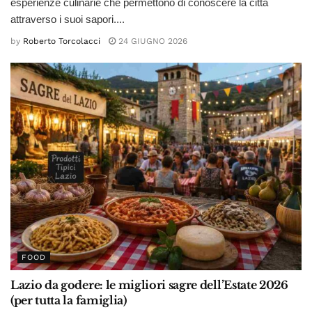
esperienze culinarie che permettono di conoscere la città
attraverso i suoi sapori....
by
Roberto Torcolacci
24 GIUGNO 2026
FOOD
Lazio da godere: le migliori sagre dell’Estate 2026
(per tutta la famiglia)