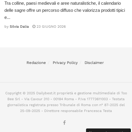
Tra colline, paesi medievali e aree naturalistiche, il calendario
delle sagre offre un percorso diffuso che valorizza prodotti tipici
e...
by
Silvia Dalia
23 GIUGNO 2026
Redazione
Privacy Policy
Disclaimer
Copyright © 2025 Dailybest.it proprietà e gestione multimediale di Too
Bee Srl - Via Cavour 310 - 00184 Roma - P.Iva 17773611003 - Testata
giornalistica registrata presso Tribunale di Roma con n° 87-2025 del
25-09-2025 - Direttore responsabile Francesca Testa