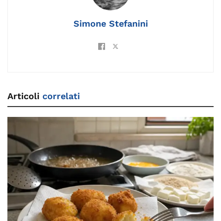
o
k
p
k
Simone Stefanini
Articoli
correlati