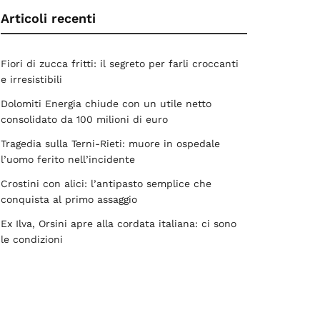
Articoli recenti
Fiori di zucca fritti: il segreto per farli croccanti
e irresistibili
Dolomiti Energia chiude con un utile netto
consolidato da 100 milioni di euro
Tragedia sulla Terni-Rieti: muore in ospedale
l’uomo ferito nell’incidente
Crostini con alici: l’antipasto semplice che
conquista al primo assaggio
Ex Ilva, Orsini apre alla cordata italiana: ci sono
le condizioni