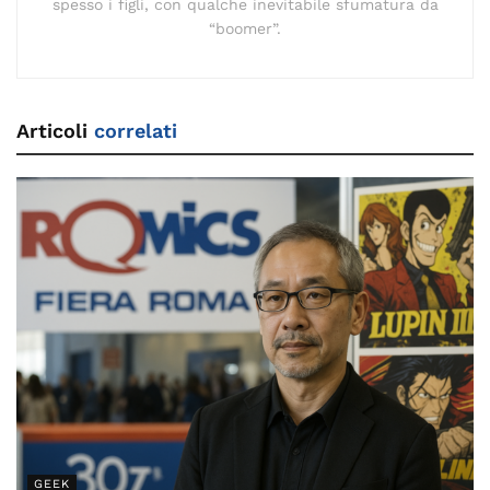
spesso i figli, con qualche inevitabile sfumatura da
“boomer”.
Articoli
correlati
GEEK