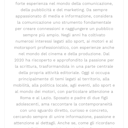
forte esperienza nel mondo della comunicazione,
della pubblicità e del marketing. Da sempre
appassionato di media e informazione, considera
la comunicazione uno strumento fondamentale
per creare connessioni e raggiungere un pubblico
sempre più ampio. Negli anni ha coltivato
numerosi interessi legati allo sport, ai motori e al
motorsport professionistico, con esperienze anche
nel mondo del cinema e della produzione. Dal
2020 ha riscoperto e approfondito la passione per
la scrittura, trasformandola in una parte centrale
della propria attività editoriale. Oggi si occupa
principalmente di temi legati al territorio, alla
mobilità, alla politica locale, agli eventi, allo sport e
al mondo dei motori, con particolare attenzione a
Roma e al Lazio. Sposato e padre di due figli
adolescenti, ama raccontare la contemporaneità
con uno sguardo diretto, curioso e concreto,
cercando sempre di unire informazione, passione e
attenzione ai dettagli. Anche se, come gli ricordano