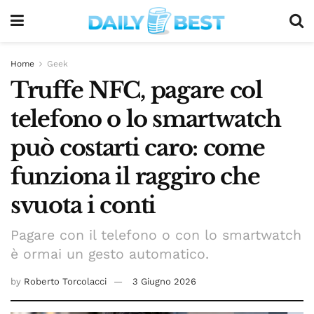
Home
Geek
Truffe NFC, pagare col
telefono o lo smartwatch
può costarti caro: come
funziona il raggiro che
svuota i conti
Pagare con il telefono o con lo smartwatch
è ormai un gesto automatico.
by
Roberto Torcolacci
3 Giugno 2026