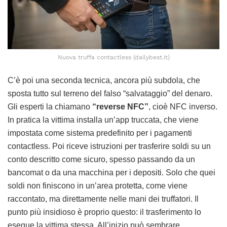
Nuova truffa contactless (dailybest.it)
C’è poi una seconda tecnica, ancora più subdola, che
sposta tutto sul terreno del falso “salvataggio” del denaro.
Gli esperti la chiamano
“reverse NFC”
, cioè NFC inverso.
In pratica la vittima installa un’app truccata, che viene
impostata come sistema predefinito per i pagamenti
contactless. Poi riceve istruzioni per trasferire soldi su un
conto descritto come sicuro, spesso passando da un
bancomat o da una macchina per i depositi. Solo che quei
soldi non finiscono in un’area protetta, come viene
raccontato, ma direttamente nelle mani dei truffatori. Il
punto più insidioso è proprio questo: il trasferimento lo
esegue la vittima stessa. All’inizio può sembrare