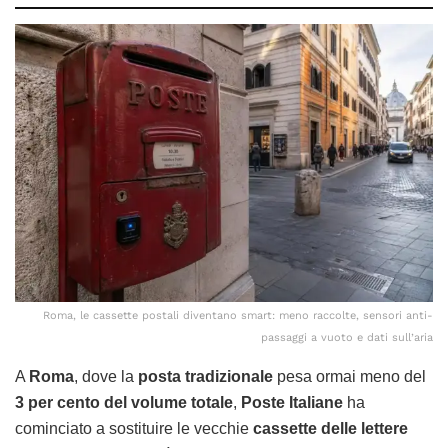
Roma, le cassette postali diventano smart: meno raccolte, sensori anti-
passaggi a vuoto e dati sull’aria
A
Roma
, dove la
posta tradizionale
pesa ormai meno del
3 per cento del volume totale
,
Poste Italiane
ha
cominciato a sostituire le vecchie
cassette delle lettere