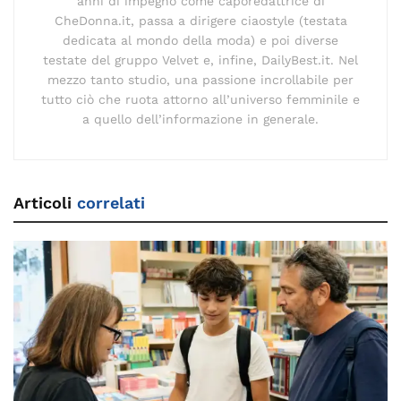
anni di impegno come caporedattrice di
CheDonna.it, passa a dirigere ciaostyle (testata
dedicata al mondo della moda) e poi diverse
testate del gruppo Velvet e, infine, DailyBest.it. Nel
mezzo tanto studio, una passione incrollabile per
tutto ciò che ruota attorno all’universo femminile e
a quello dell’informazione in generale.
Articoli
correlati