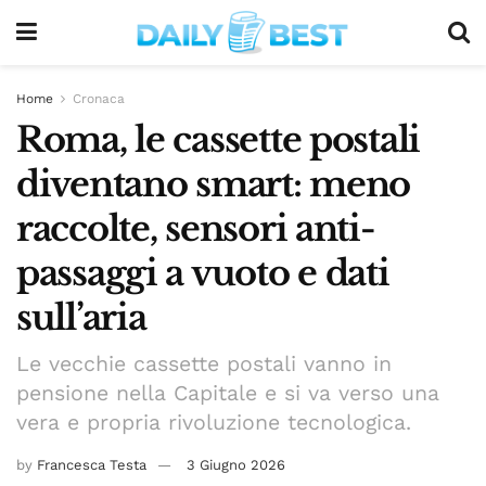
Home
Cronaca
Roma, le cassette postali
diventano smart: meno
raccolte, sensori anti-
passaggi a vuoto e dati
sull’aria
Le vecchie cassette postali vanno in
pensione nella Capitale e si va verso una
vera e propria rivoluzione tecnologica.
by
Francesca Testa
3 Giugno 2026