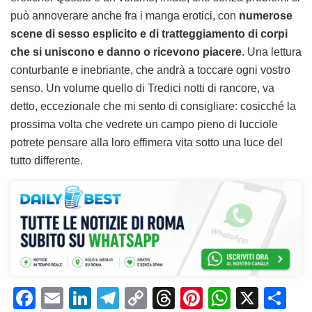
può annoverare anche fra i manga erotici, con
numerose
scene di sesso esplicito e di tratteggiamento di corpi
che si uniscono e danno o ricevono piacere
. Una lettura
conturbante e inebriante, che andrà a toccare ogni vostro
senso. Un volume quello di Tredici notti di rancore, va
detto, eccezionale che mi sento di consigliare: cosicché la
prossima volta che vedrete un campo pieno di lucciole
potrete pensare alla loro effimera vita sotto una luce del
tutto differente.
F
E
Li
T
C
T
Pi
W
X
C