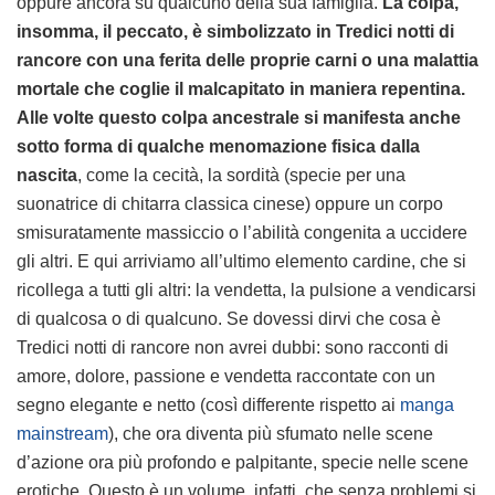
oppure ancora su qualcuno della sua famiglia.
La colpa,
insomma, il peccato, è simbolizzato in Tredici notti di
rancore con una ferita delle proprie carni o una malattia
mortale che coglie il malcapitato in maniera repentina.
Alle volte questo colpa ancestrale si manifesta anche
sotto forma di qualche menomazione fisica dalla
nascita
, come la cecità, la sordità (specie per una
suonatrice di chitarra classica cinese) oppure un corpo
smisuratamente massiccio o l’abilità congenita a uccidere
gli altri. E qui arriviamo all’ultimo elemento cardine, che si
ricollega a tutti gli altri: la vendetta, la pulsione a vendicarsi
di qualcosa o di qualcuno. Se dovessi dirvi che cosa è
Tredici notti di rancore non avrei dubbi: sono racconti di
amore, dolore, passione e vendetta raccontate con un
segno elegante e netto (così differente rispetto ai
manga
mainstream
), che ora diventa più sfumato nelle scene
d’azione ora più profondo e palpitante, specie nelle scene
erotiche. Questo è un volume, infatti, che senza problemi si