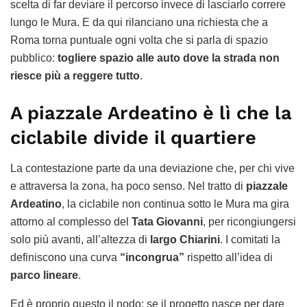
scelta di far deviare il percorso invece di lasciarlo correre
lungo le Mura. E da qui rilanciano una richiesta che a
Roma torna puntuale ogni volta che si parla di spazio
pubblico:
togliere spazio alle auto dove la strada non
riesce più a reggere tutto
.
A piazzale Ardeatino è lì che la
ciclabile divide il quartiere
La contestazione parte da una deviazione che, per chi vive
e attraversa la zona, ha poco senso. Nel tratto di
piazzale
Ardeatino
, la ciclabile non continua sotto le Mura ma gira
attorno al complesso del
Tata Giovanni
, per ricongiungersi
solo più avanti, all’altezza di
largo Chiarini
. I comitati la
definiscono una curva
“incongrua”
rispetto all’idea di
parco lineare
.
Ed è proprio questo il nodo: se il progetto nasce per dare