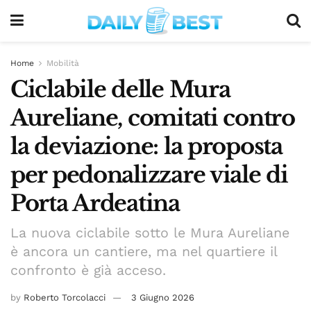
Home
Mobilità
Ciclabile delle Mura
Aureliane, comitati contro
la deviazione: la proposta
per pedonalizzare viale di
Porta Ardeatina
La nuova ciclabile sotto le Mura Aureliane
è ancora un cantiere, ma nel quartiere il
confronto è già acceso.
by
Roberto Torcolacci
3 Giugno 2026