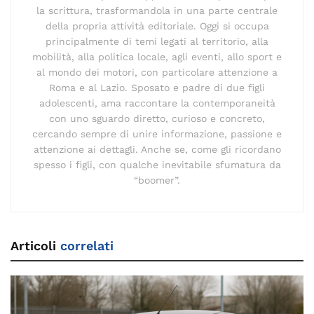
la scrittura, trasformandola in una parte centrale
della propria attività editoriale. Oggi si occupa
principalmente di temi legati al territorio, alla
mobilità, alla politica locale, agli eventi, allo sport e
al mondo dei motori, con particolare attenzione a
Roma e al Lazio. Sposato e padre di due figli
adolescenti, ama raccontare la contemporaneità
con uno sguardo diretto, curioso e concreto,
cercando sempre di unire informazione, passione e
attenzione ai dettagli. Anche se, come gli ricordano
spesso i figli, con qualche inevitabile sfumatura da
“boomer”.
Articoli
correlati