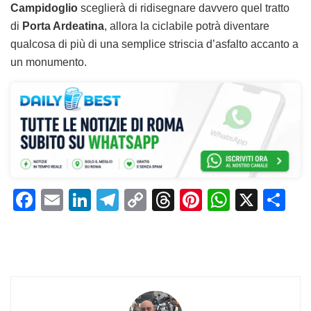
Campidoglio
sceglierà di ridisegnare davvero quel tratto
di
Porta Ardeatina
, allora la ciclabile potrà diventare
qualcosa di più di una semplice striscia d’asfalto accanto a
un monumento.
F
E
Li
T
C
T
Pi
W
X
C
a
m
n
el
o
h
n
h
o
c
ai
k
e
p
re
te
at
n
e
l
e
gr
y
a
re
s
di
b
dI
a
Li
d
st
A
vi
o
n
m
n
s
p
di