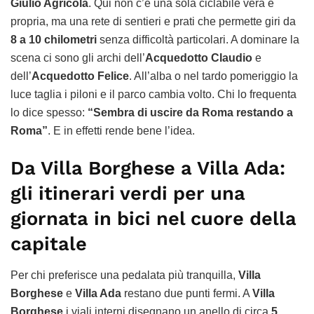
Giulio Agricola
. Qui non c’è una sola ciclabile vera e
propria, ma una rete di sentieri e prati che permette giri da
8 a 10 chilometri
senza difficoltà particolari. A dominare la
scena ci sono gli archi dell’
Acquedotto Claudio
e
dell’
Acquedotto Felice
. All’alba o nel tardo pomeriggio la
luce taglia i piloni e il parco cambia volto. Chi lo frequenta
lo dice spesso:
“Sembra di uscire da Roma restando a
Roma”
. E in effetti rende bene l’idea.
Da Villa Borghese a Villa Ada:
gli itinerari verdi per una
giornata in bici nel cuore della
capitale
Per chi preferisce una pedalata più tranquilla,
Villa
Borghese
e
Villa Ada
restano due punti fermi. A
Villa
Borghese
i viali interni disegnano un anello di circa
5