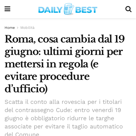
Home
Mobilità
Roma, cosa cambia dal 19
giugno: ultimi giorni per
mettersi in regola (e
evitare procedure
d’ufficio)
Scatta il conto alla rovescia per i titolari
del contrassegno Cude: entro venerdì 19
giugno è obbligatorio ridurre le targhe
associate per evitare il taglio automatico
del Comune.