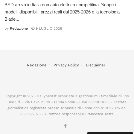
BYD arriva in Italia con auto elettrica competitiva. Scopri i
modelli disponibili, prezzi reali dal 2025-2026 e la tecnologia
Blade...
by
Redazione
9 LUGLIO 2026
Redazione
Privacy Policy
Disclaimer
Copyright © 2025 Dailybest.it proprietà e gestione multimediale di Too
Bee Srl - Via Cavour 310 - 00184 Roma - P.Iva 17773611003 - Testata
giornalistica registrata presso Tribunale di Roma con n° 87-2025 del
25-09-2025 - Direttore responsabile Francesca Testa