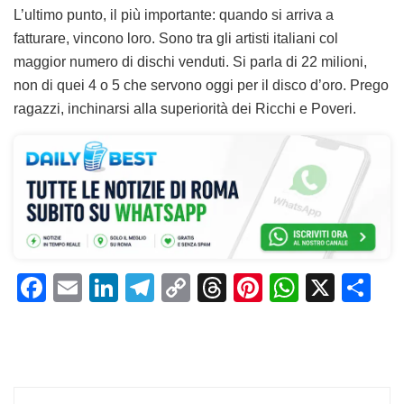
L’ultimo punto, il più importante: quando si arriva a
fatturare, vincono loro. Sono tra gli artisti italiani col
maggior numero di dischi venduti. Si parla di 22 milioni,
non di quei 4 o 5 che servono oggi per il disco d’oro. Prego
ragazzi, inchinarsi alla superiorità dei Ricchi e Poveri.
F
E
Li
T
C
T
Pi
W
X
C
a
m
n
el
o
h
n
h
o
c
ai
k
e
p
re
te
at
n
e
l
e
gr
y
a
re
s
di
b
dI
a
Li
d
st
A
vi