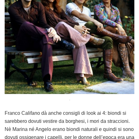
.
Franco Califano dà anche consigli di look ai 4: biondi si
sarebbero dovuti vestire da borghesi, i mori da straccioni.
Nè Marina né Angelo erano biondi naturali e quindi si sono
dovuti ossigenare i capelli. per le donne dell’epoca era una