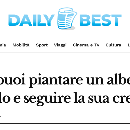
mia
Mobilità
Sport
Viaggi
Cinema e Tv
Cultura
L
oi piantare un albe
o e seguire la sua cr
a