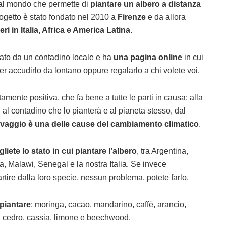
 al mondo che permette di
piantare un albero a distanza
progetto è stato fondato nel 2010 a
Firenze
e da allora
ri in Italia, Africa e America Latina
.
tato da un contadino locale e ha
una pagina online
in cui
er accudirlo da lontano oppure regalarlo a chi volete voi.
amente positiva, che fa bene a tutte le parti in causa: alla
 al contadino che lo pianterà e al pianeta stesso, dal
lvaggio è una delle cause del cambiamento climatico
.
liete lo stato in cui piantare l’albero
, tra Argentina,
, Malawi, Senegal e la nostra Italia. Se invece
rtire dalla loro specie, nessun problema, potete farlo.
 piantare
: moringa, cacao, mandarino, caffè, arancio,
, cedro, cassia, limone e beechwood.