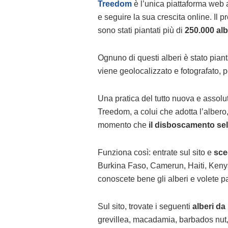
Treedom
è l’unica piattaforma web
e seguire la sua crescita online. Il 
sono stati piantati più di
250.000 albe
Ognuno di questi alberi è stato pian
viene geolocalizzato e fotografato, p
Una pratica del tutto nuova e assolut
Treedom, a colui che adotta l’albero,
momento che
il disboscamento se
Funziona così: entrate sul sito e
sceg
Burkina Faso, Camerun, Haiti, Kenya
conoscete bene gli alberi e volete pa
Sul sito, trovate i seguenti
alberi da
grevillea, macadamia, barbados nut