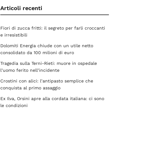
Articoli recenti
Fiori di zucca fritti: il segreto per farli croccanti
e irresistibili
Dolomiti Energia chiude con un utile netto
consolidato da 100 milioni di euro
Tragedia sulla Terni-Rieti: muore in ospedale
l’uomo ferito nell’incidente
Crostini con alici: l’antipasto semplice che
conquista al primo assaggio
Ex Ilva, Orsini apre alla cordata italiana: ci sono
le condizioni