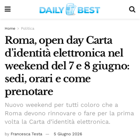
Home
Politica
Roma, open day Carta
d’identità elettronica nel
weekend del 7 e 8 giugno:
sedi, orari e come
prenotare
Nuovo weekend per tutti coloro che a
Roma devono rinnovare o fare per la prima
volta la Carta d’identità elettronica.
by
Francesca Testa
5 Giugno 2026