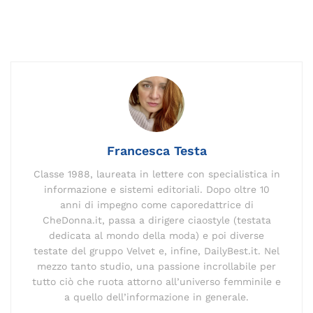
a
m
n
el
o
h
n
h
o
c
ai
k
e
p
re
te
at
n
e
l
e
gr
y
a
re
s
di
b
dI
a
Li
d
st
A
vi
o
n
m
n
s
p
di
o
k
p
k
Francesca Testa
Classe 1988, laureata in lettere con specialistica in
informazione e sistemi editoriali. Dopo oltre 10
anni di impegno come caporedattrice di
CheDonna.it, passa a dirigere ciaostyle (testata
dedicata al mondo della moda) e poi diverse
testate del gruppo Velvet e, infine, DailyBest.it. Nel
mezzo tanto studio, una passione incrollabile per
tutto ciò che ruota attorno all’universo femminile e
a quello dell’informazione in generale.