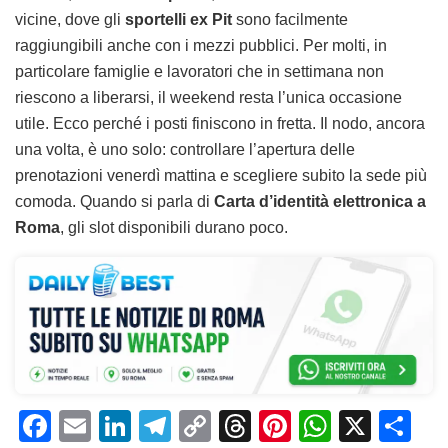
vicine, dove gli
sportelli ex Pit
sono facilmente
raggiungibili anche con i mezzi pubblici. Per molti, in
particolare famiglie e lavoratori che in settimana non
riescono a liberarsi, il weekend resta l’unica occasione
utile. Ecco perché i posti finiscono in fretta. Il nodo, ancora
una volta, è uno solo: controllare l’apertura delle
prenotazioni venerdì mattina e scegliere subito la sede più
comoda. Quando si parla di
Carta d’identità elettronica a
Roma
, gli slot disponibili durano poco.
F
E
Li
T
C
T
Pi
W
X
C