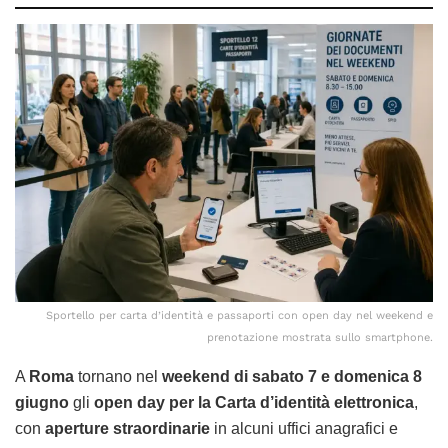
Sportello per carta d’identità e passaporti con open day nel weekend e
prenotazione mostrata sullo smartphone.
A
Roma
tornano nel
weekend di sabato 7 e domenica 8
giugno
gli
open day per la Carta d’identità elettronica
,
con
aperture straordinarie
in alcuni uffici anagrafici e