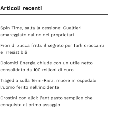
Articoli recenti
Spin Time, salta la cessione: Gualtieri
amareggiato dal no dei proprietari
Fiori di zucca fritti: il segreto per farli croccanti
e irresistibili
Dolomiti Energia chiude con un utile netto
consolidato da 100 milioni di euro
Tragedia sulla Terni-Rieti: muore in ospedale
l’uomo ferito nell’incidente
Crostini con alici: l’antipasto semplice che
conquista al primo assaggio