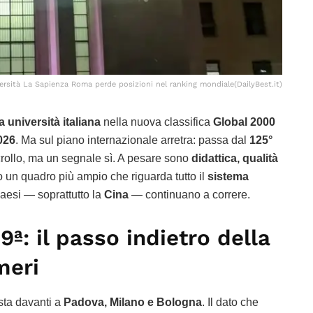
ersità La Sapienza Roma perde posizioni nel ranking mondiale(DailyBest.it)
 università italiana
nella nuova classifica
Global 2000
026
. Ma sul piano internazionale arretra: passa dal
125°
crollo, ma un segnale sì. A pesare sono
didattica, qualità
o un quadro più ampio che riguarda tutto il
sistema
Paesi — soprattutto la
Cina
— continuano a correre.
29ª: il passo indietro della
meri
sta davanti a
Padova, Milano e Bologna
. Il dato che