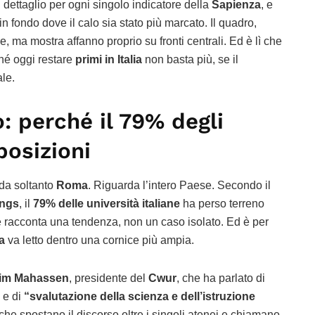
i dettaglio per ogni singolo indicatore della
Sapienza
, e
 in fondo dove il calo sia stato più marcato. Il quadro,
, ma mostra affanno proprio su fronti centrali. Ed è lì che
ché oggi restare
primi in Italia
non basta più, se il
le.
o: perché il 79% degli
posizioni
rda soltanto
Roma
. Riguarda l’intero Paese. Secondo il
ings
, il
79% delle università italiane
ha perso terreno
e racconta una tendenza, non un caso isolato. Ed è per
a
va letto dentro una cornice più ampia.
im Mahassen
, presidente del
Cwur
, che ha parlato di
e di
“svalutazione della scienza e dell’istruzione
 che spostano il discorso oltre i singoli atenei e chiamano