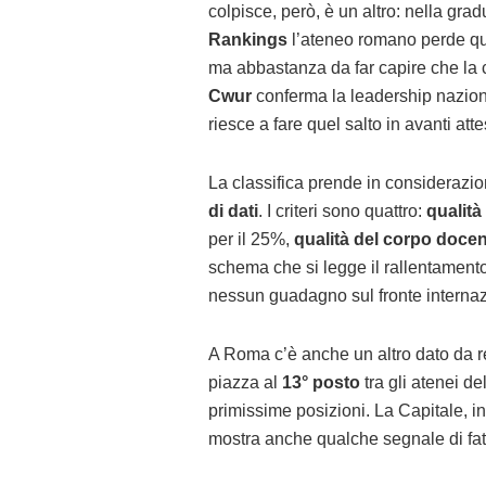
colpisce, però, è un altro: nella gra
Rankings
l’ateneo romano perde qu
ma abbastanza da far capire che la c
Cwur
conferma la leadership nazion
riesce a fare quel salto in avanti attes
La classifica prende in considerazi
di dati
. I criteri sono quattro:
qualità
per il 25%,
qualità del corpo doce
schema che si legge il rallentament
nessun guadagno sul fronte internaz
A Roma c’è anche un altro dato da r
piazza al
13° posto
tra gli atenei d
primissime posizioni. La Capitale, 
mostra anche qualche segnale di fati