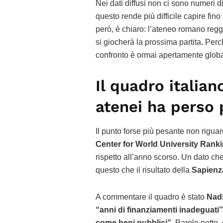
Nei dati diffusi non ci sono numeri d
questo rende più difficile capire fino
però, è chiaro: l’ateneo romano regge
si giocherà la prossima partita. Per
confronto è ormai apertamente globa
Il quadro italian
atenei ha perso 
Il punto forse più pesante non rigua
Center for World University Rank
rispetto all’anno scorso. Un dato ch
questo che il risultato della
Sapienz
A commentare il quadro è stato
Nad
“anni di finanziamenti inadeguati”
come beni pubblici”
. Parole nette,