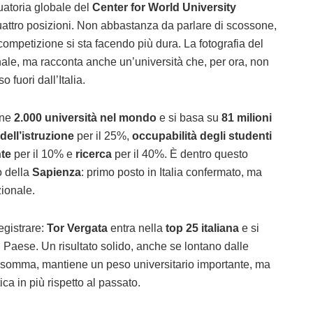
duatoria globale del
Center for World University
attro posizioni. Non abbastanza da parlare di scossone,
ompetizione si sta facendo più dura. La fotografia del
ale, ma racconta anche un’università che, per ora, non
o fuori dall’Italia.
one
2.000 università nel mondo
e si basa su
81 milioni
 dell’istruzione
per il 25%,
occupabilità degli studenti
nte
per il 10% e
ricerca
per il 40%. È dentro questo
o della
Sapienza
: primo posto in Italia confermato, ma
ionale.
egistrare:
Tor Vergata
entra nella
top 25 italiana
e si
el Paese. Un risultato solido, anche se lontano dalle
insomma, mantiene un peso universitario importante, ma
ca in più rispetto al passato.