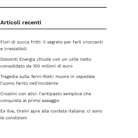
Articoli recenti
Fiori di zucca fritti: il segreto per farli croccanti
e irresistibili
Dolomiti Energia chiude con un utile netto
consolidato da 100 milioni di euro
Tragedia sulla Terni-Rieti: muore in ospedale
l’uomo ferito nell’incidente
Crostini con alici: l’antipasto semplice che
conquista al primo assaggio
Ex Ilva, Orsini apre alla cordata italiana: ci sono
le condizioni