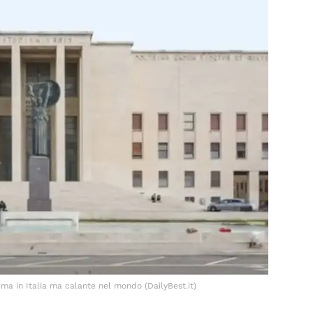
ma in Italia ma calante nel mondo (DailyBest.it)