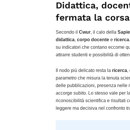
Didattica, docent
fermata la cors
Secondo il
Cwur
, il calo della
Sapi
didattica
,
corpo docente
e
ricerca
su indicatori che contano eccome qua
attrarre studenti e possibilità di otte
Il nodo più delicato resta la
ricerca
,
parametro che misura la tenuta scien
delle pubblicazioni, presenza nelle ret
accorge subito. Lo stesso vale per l
riconoscibilità scientifica e risultati
leggere ma decisiva nel confronto tra