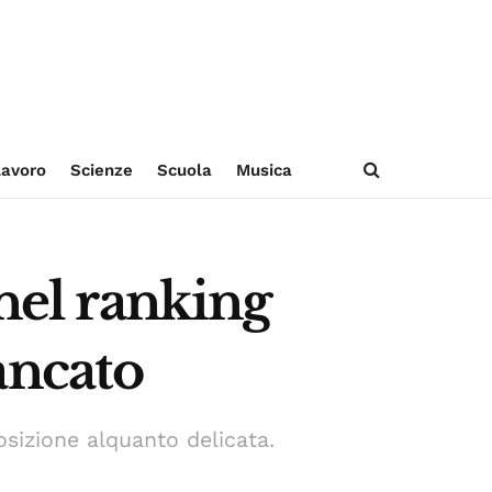
avoro
Scienze
Scuola
Musica
 nel ranking
ancato
sizione alquanto delicata.