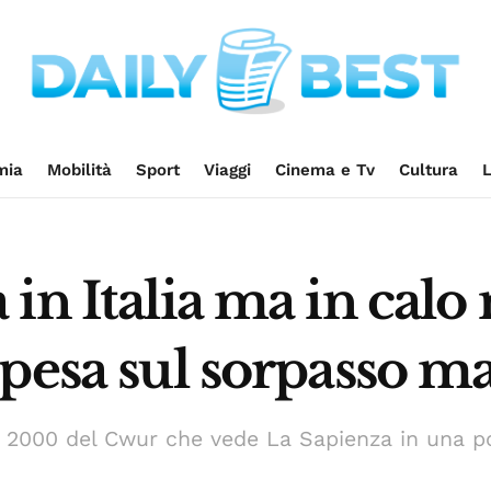
mia
Mobilità
Sport
Viaggi
Cinema e Tv
Cultura
L
in Italia ma in calo
 pesa sul sorpasso m
l 2000 del Cwur che vede La Sapienza in una po