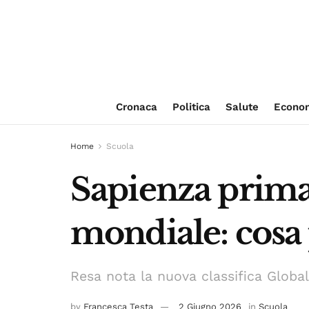
Cronaca
Politica
Salute
Econo
Home
Scuola
Sapienza prima 
mondiale: cosa
Resa nota la nuova classifica Globa
by
Francesca Testa
2 Giugno 2026
in
Scuola