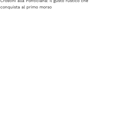
Crostini alla Ponticiana: il gusto rustico che
conquista al primo morso