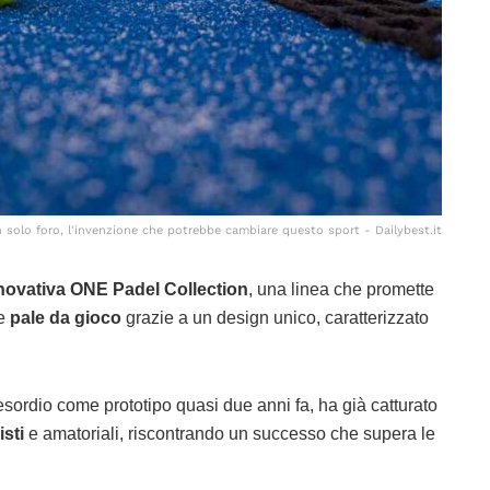
 solo foro, l'invenzione che potrebbe cambiare questo sport - Dailybest.it
novativa ONE Padel Collection
, una linea che promette
le
pale da gioco
grazie a un design unico, caratterizzato
esordio come prototipo quasi due anni fa, ha già catturato
isti
e amatoriali, riscontrando un successo che supera le