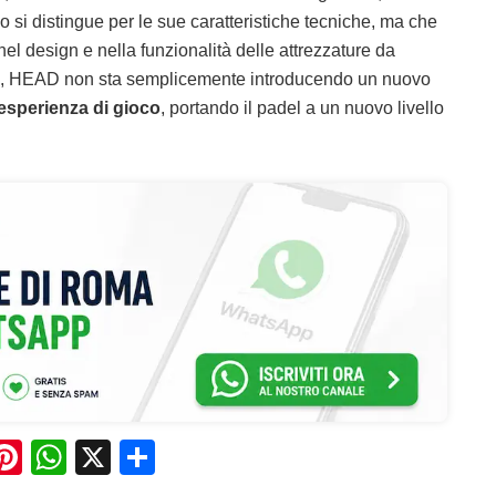
si distingue per le sue caratteristiche tecniche, ma che
l design e nella funzionalità delle attrezzature da
n, HEAD non sta semplicemente introducendo un nuovo
esperienza di gioco
, portando il padel a un nuovo livello
Pi
W
X
C
n
h
o