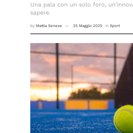
Una pala con un solo foro, un'innov
sapere.
by
Mattia Senese
25 Maggio 2025
in
Sport