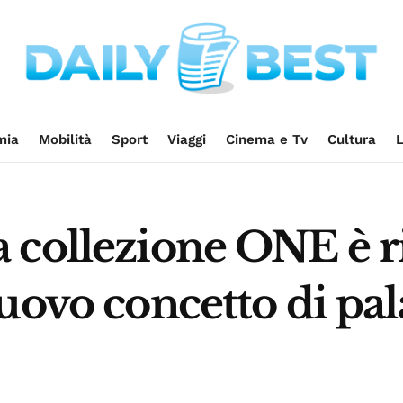
mia
Mobilità
Sport
Viaggi
Cinema e Tv
Cultura
L
 collezione ONE è ri
uovo concetto di pal