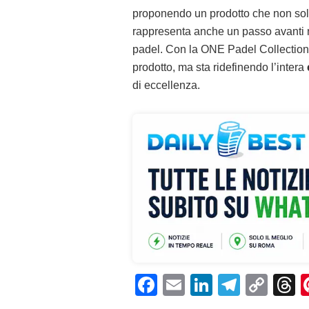
proponendo un prodotto che non solo 
rappresenta anche un passo avanti ne
padel. Con la ONE Padel Collectio
prodotto, ma sta ridefinendo l’intera
di eccellenza.
F
E
Li
T
C
T
a
m
n
el
o
h