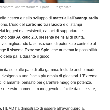
resentata, che trasformerà il padel – Dailybest.it
ella ricerca e nello sviluppo di
materiali all’avanguardia
zione. L’uso del
carbonio traslucido
e di stampi
lai leggeri ma resistenti, capaci di supportare le
tecnologia
Auxetic 2.0
, presente nei telai di punta,
tivo, migliorando la sensazione di potenza e controllo al
unge il sistema
Extreme Spin
, che aumenta la possibilità
lo della palla durante il gioco.
mita solo alle pale di alta gamma. Include anche modelli
i rivolgono a una fascia più ampia di giocatori. L’Extreme
di diamante, pensato per garantire maggiore potenza,
 essere estremamente maneggevole e facile da utilizzare,
e, HEAD ha dimostrato di essere all’avanguardia,