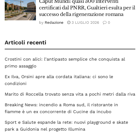
Caput Mundi: quasi 300 interventi
certificati dal PNRR, Gualtieri esulta per il
successo della rigenerazione romana
by
Redazione
3 LUGLIO 2026
0
Articoli recenti
Crostini con alici: l’antipasto semplice che conquista al
primo assaggio
Ex Ilva, Orsini apre alla cordata italiana: ci sono le
condizioni
Marito di Roccella trovato senza vita a pochi metri dalla riva
Breaking News: incendio a Roma sud, il ristorante in
fiamme è un ex concorrente di Cucine da incubo
Sport e Salute espande la rete: nuovi playground e skate
park a Guidonia nel progetto Illumina