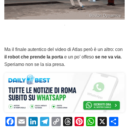
.
Ma il finale autentico del video di Atlas però è un altro: con
il robot che prende la porta
e un po’ offeso
se ne va via
.
Speriamo non se la sia presa.
F
E
Li
T
C
T
Pi
W
X
C