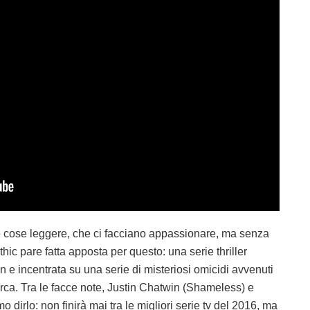
e cose leggere, che ci facciano appassionare, ma senza
hic pare fatta apposta per questo: una serie thriller
n e incentrata su una serie di misteriosi omicidi avvenuti
iarca. Tra le facce note, Justin Chatwin (Shameless) e
dirlo: non finirà mai tra le migliori serie tv del 2016, ma