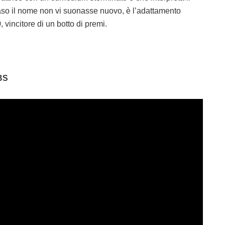
caso il nome non vi suonasse nuovo, è l’adattamento
 vincitore di un botto di premi.
BS