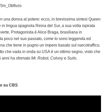
b5m_Obftvzo
n una donna al potere: ecco, in brevissima sintesi Queen
 in lingua spagnola Reina del Sur, a sua volta ispirata
verte. Protagonista è Alice Braga, brasiliana in
 da poco nel suo passato, come Io sono leggenda ed
a che tiene in pugno un impero basato sul narcotraffico.
fatto che vada in onda su USA è un ottimo segno, visto che
i anni ha sfornato
Mr. Robot, Colony
e
Suits
.
no su CBS