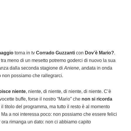
maggio
torna in tv
Corrado Guzzanti
con
Dov’è Mario?
.
e tra meno di un mesetto potremo goderci di nuovo la sua
tanza dalla seconda stagione di
Aniene
, andata in onda
 non possiamo che rallegrarci.
pisce niente
, niente, di niente, di niente, di niente. C’è
ocette buffe, forse il nostro “Mario” che
non si ricorda
sa il titolo del programma, ma tutto il resto è al momento
. Ma a noi interessa poco: non possiamo che essere felici
r ora rimanga un dato: non ci abbiamo capito