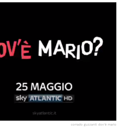
corrado guzzanti dov'è mario