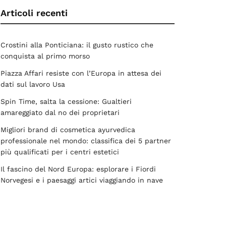
Articoli recenti
Crostini alla Ponticiana: il gusto rustico che
conquista al primo morso
Piazza Affari resiste con l’Europa in attesa dei
dati sul lavoro Usa
Spin Time, salta la cessione: Gualtieri
amareggiato dal no dei proprietari
Migliori brand di cosmetica ayurvedica
professionale nel mondo: classifica dei 5 partner
più qualificati per i centri estetici
Il fascino del Nord Europa: esplorare i Fiordi
Norvegesi e i paesaggi artici viaggiando in nave