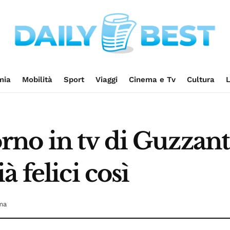
mia
Mobilità
Sport
Viaggi
Cinema e Tv
Cultura
L
itorno in tv di Guzzan
 felici così
ma