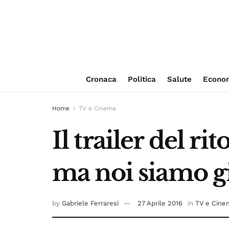
Cronaca
Politica
Salute
Econo
Home
TV e Cinema
Il trailer del r
ma noi siamo già
by
Gabriele Ferraresi
27 Aprile 2016
in
TV e Cine