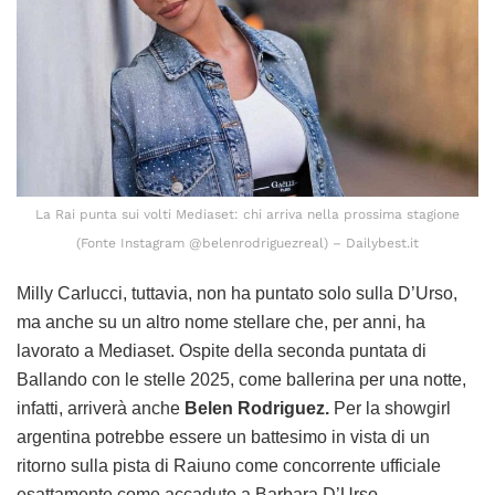
La Rai punta sui volti Mediaset: chi arriva nella prossima stagione
(Fonte Instagram @belenrodriguezreal) – Dailybest.it
Milly Carlucci, tuttavia, non ha puntato solo sulla D’Urso,
ma anche su un altro nome stellare che, per anni, ha
lavorato a Mediaset. Ospite della seconda puntata di
Ballando con le stelle 2025, come ballerina per una notte,
infatti, arriverà anche
Belen Rodriguez.
Per la showgirl
argentina potrebbe essere un battesimo in vista di un
ritorno sulla pista di Raiuno come concorrente ufficiale
esattamente come accaduto a Barbara D’Urso.