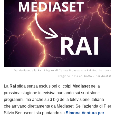
Da Mediaset alla Rai, 3 big ex di Canale 5 passano a Rai Uno: la nuova
stagione inizia col botto - Dailybest.it
La
Rai
sfida senza esclusioni di colpi
Mediaset
nella
prossima stagione televisiva puntando sui suoi storici
programmi, ma anche su 3 big della televisione italiana
che arrivano direttamente da Mediaset. Se l’azienda di Pier
Silvio Berlusconi sta puntando su
Simona Ventura per