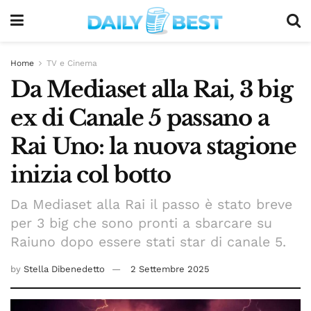
Home
TV e Cinema
Da Mediaset alla Rai, 3 big
ex di Canale 5 passano a
Rai Uno: la nuova stagione
inizia col botto
Da Mediaset alla Rai il passo è stato breve
per 3 big che sono pronti a sbarcare su
Raiuno dopo essere stati star di canale 5.
by
Stella Dibenedetto
2 Settembre 2025