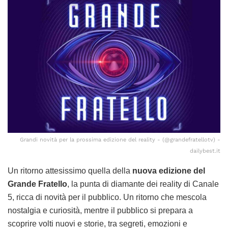
Grandi novità per la prossima edizione del reality - (@grandefratellotv) -
dailybest.it
Un ritorno attesissimo quella della
nuova edizione del
Grande Fratello
, la punta di diamante dei reality di Canale
5, ricca di novità per il pubblico. Un ritorno che mescola
nostalgia e curiosità, mentre il pubblico si prepara a
scoprire volti nuovi e storie, tra segreti, emozioni e