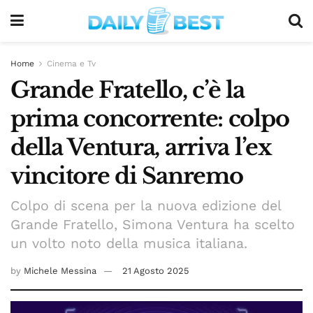
Home
Cinema e Tv
Grande Fratello, c’è la
prima concorrente: colpo
della Ventura, arriva l’ex
vincitore di Sanremo
Colpo di scena per la nuova edizione del
Grande Fratello, Simona Ventura ha scelto
un volto noto della musica italiana.
by
Michele Messina
21 Agosto 2025