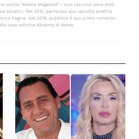
ne online “Kosmo Magazine”. I suoi racconti sono stati
sa Silvatici. Nel 2015, partecipa alla raccolta poetica
itrice Pagine. Nel 2016, pubblica il suo primo romanzo
alla casa editrice Albatros di Roma.