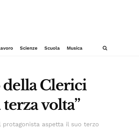
avoro
Scienze
Scuola
Musica
ella Clerici
terza volta”
l protagonista aspetta il suo terzo