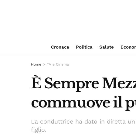
Cronaca
Politica
Salute
Econo
Home
TV e Cinema
È Sempre Mezzo
commuove il pub
La conduttrice ha dato in diretta un 
figlio.