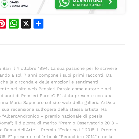
Pi
W
X
C
n
h
o
e
te
at
n
re
s
di
st
A
vi
Bari il 4 ottobre 1994. La sua passione per lo scrivere
p
di
ando a soli 7 anni compone i suoi primi racconti. Da
p
iò che la circonda e delle emozioni e sentimenti
sente nel sito web Pensieri Parole come autore e nel
ci anni di Pensieri Parole”. E’ stata presente con una
Anna Maria Saponaro sul sito web della galleria Art&co
 sua recensione sull’opera della stessa artista. Ha
o “AlberoAndronico – premio nazionale di poesia,
 Roma”; il diploma di merito “Premio Osservatorio 2013 –
e Dama dell’Arte – Premio “Federico II” 2015; il Premio
015. E’ presente sull’e-book “Pendolibro 2014” e nella