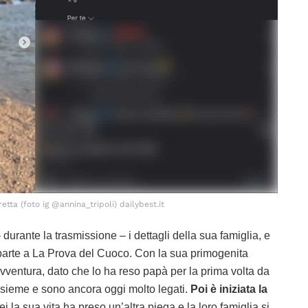
retta (foto ig @annina_tripoli) dailybest.it
 durante la trasmissione – i dettagli della sua famiglia, e
parte a La Prova del Cuoco. Con la sua primogenita
vventura, dato che lo ha reso papà per la prima volta da
nsieme e sono ancora oggi molto legati.
Poi è iniziata la
lei la sua vita ha preso un’altra piega e la loro famiglia si