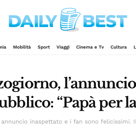
mia
Mobilità
Sport
Viaggi
Cinema e Tv
Cultura
L
giorno, l’annuncio d
blico: “Papà per la 
annuncio inaspettato e i fan sono felicissimi. I