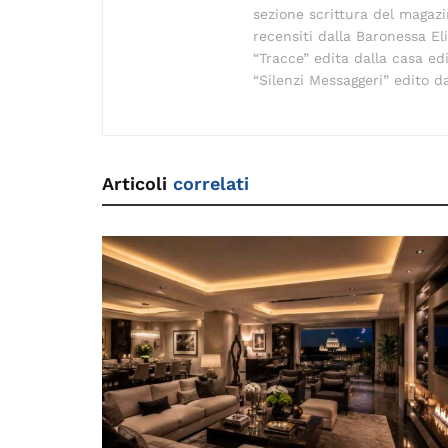
sezione scrittura del magazi
recensiti dalla Baronessa Eli
“Tracce” edita dalla casa ed
“Silenzi Messaggeri” edito d
Articoli
correlati