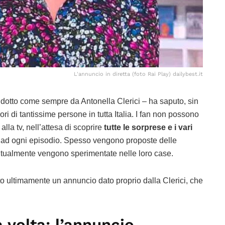
L'annuncio in diretta (foto Rai Play) dailybest.it
dotto come sempre da Antonella Clerici – ha saputo, sin
i di tantissime persone in tutta Italia. I fan non possono
 alla tv, nell’attesa di scoprire
tutte le sorprese e i vari
 ad ogni episodio. Spesso vengono proposte delle
puntualmente vengono sperimentate nelle loro case.
ato ultimamente un annuncio dato proprio dalla Clerici, che
.
 volta: l’annuncio