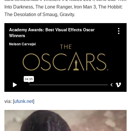
Into Darkness, The Lone Ranger, Iron Man 3, The Hobbit:
The Desolation of Smaug, Gravity.
via: [
ufunk.net
]