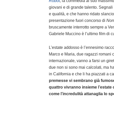
Robot
, la commedia al suo massim
giovani e di grande talento. Segnali 
e qualità, e che hanno ridato slancio
presentazione fuori concorso di
Non 
bruscamente interrotto sempre a Vene
Gabriele Muccino è l’ultimo film di 
L’estate addosso è l’ennesimo raccont
Marco e Maria, due ragazzi romani ch
internazionale, vanno a farsi un gir
due non si sono mai calcolati, ma h
in California e che li ha piazzati 
premesse vi sembrano già fumose 
quattro vivranno insieme l’estate c
come l’incredulità attanaglia lo spe