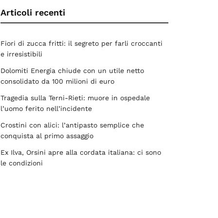
Articoli recenti
Fiori di zucca fritti: il segreto per farli croccanti
e irresistibili
Dolomiti Energia chiude con un utile netto
consolidato da 100 milioni di euro
Tragedia sulla Terni-Rieti: muore in ospedale
l’uomo ferito nell’incidente
Crostini con alici: l’antipasto semplice che
conquista al primo assaggio
Ex Ilva, Orsini apre alla cordata italiana: ci sono
le condizioni