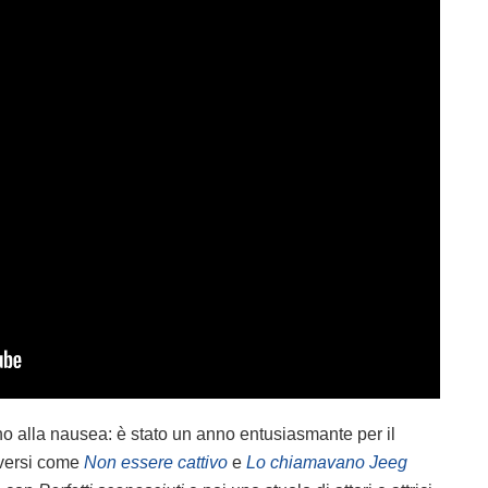
ino alla nausea: è stato un anno entusiasmante per il
iversi come
Non essere cattivo
e
Lo chiamavano Jeeg