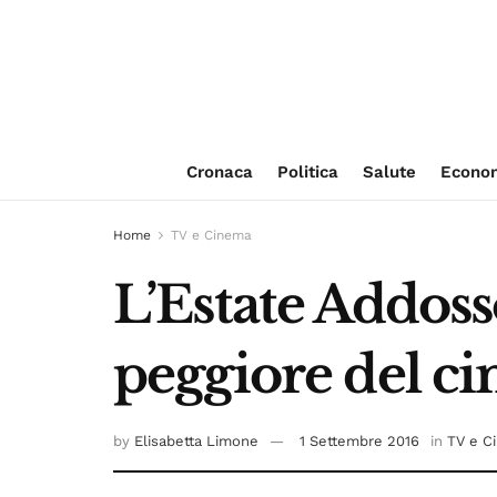
Cronaca
Politica
Salute
Econo
Home
TV e Cinema
L’Estate Addoss
peggiore del ci
by
Elisabetta Limone
1 Settembre 2016
in
TV e C