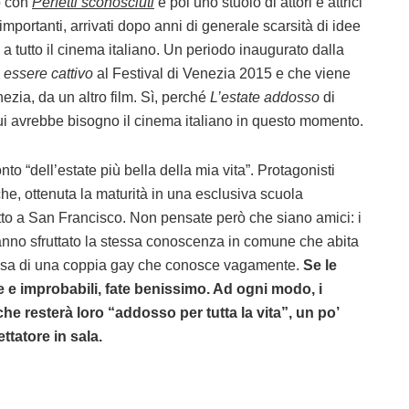
o con
Perfetti sconosciuti
e poi uno stuolo di attori e attrici
importanti, arrivati dopo anni di generale scarsità di idee
 a tutto il cinema italiano. Un periodo inaugurato dalla
essere cattivo
al Festival di Venezia 2015 e che viene
zia, da un altro film. Sì, perché
L’estate addosso
di
cui avrebbe bisogno il cinema italiano in questo momento.
o “dell’estate più bella della mia vita”. Protagonisti
e, ottenuta la maturità in una esclusiva scuola
etto a San Francisco. Non pensate però che siano amici: i
anno sfruttato la stessa conoscenza in comune che abita
a casa di una coppia gay che conosce vagamente.
Se le
e improbabili, fate benissimo. Ad ogni modo, i
he resterà loro “addosso per tutta la vita”, un po’
ttatore in sala.