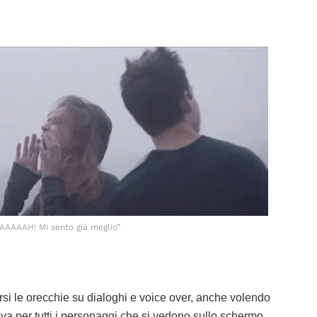
AAAAAH! Mi sento già meglio”
arsi le orecchie su dialoghi e voice over, anche volendo
prova per tutti i personaggi che si vedono sullo schermo