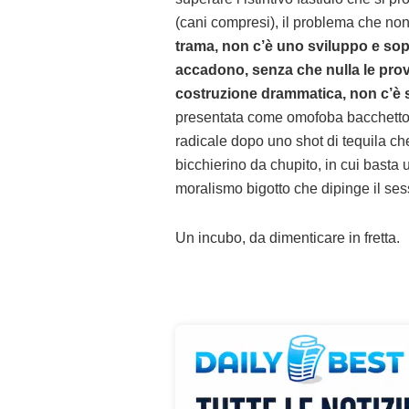
(cani compresi), il problema che no
trama, non c’è uno sviluppo e so
accadono, senza che nulla le provo
costruzione drammatica, non c’è s
presentata come omofoba bacchettona
radicale dopo uno shot di tequila che
bicchierino da chupito, in cui basta u
moralismo bigotto che dipinge il sess
Un incubo, da dimenticare in fretta.