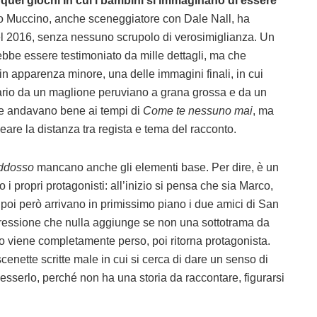
 quei giochi in cui i bambini si immaginano di essere
so Muccino, anche sceneggiatore con Dale Nall, ha
l 2016, senza nessuno scrupolo di verosimiglianza. Un
rebbe essere testimoniato da mille dettagli, ma che
in apparenza minore, una delle immagini finali, in cui
ario da un maglione peruviano a grana grossa e da un
te andavano bene ai tempi di
Come te nessuno mai
, ma
eare la distanza tra regista e tema del racconto.
addosso
mancano anche gli elementi base. Per dire, è un
 propri protagonisti: all’inizio si pensa che sia Marco,
 poi però arrivano in primissimo piano i due amici di San
gressione che nulla aggiunge se non una sottotrama da
o viene completamente perso, poi ritorna protagonista.
scenette scritte male in cui si cerca di dare un senso di
 esserlo, perché non ha una storia da raccontare, figurarsi