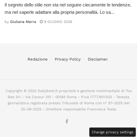
Il segreto dello stile non sta nel seguire ciecamente le tendenze,
ma nel saperle adattare alla propria personalità. Lo sa...
by
Giuliana Marra
9 GIUGNO 2026
Redazione
Privacy Policy
Disclaimer
Copyright © 2025 Dailybest.it proprietà e gestione multimediale di Too
Bee Srl - Via Cavour 310 - 00184 Roma - P.Iva 17773611003 - Testata
giornalistica registrata presso Tribunale di Roma con n° 87-2025 del
25-09-2025 - Direttore responsabile Francesca Testa
Change privacy settings