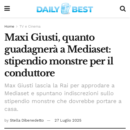
Home
TV e Cinema
Maxi Giusti, quanto
guadagnerà a Mediaset:
stipendio monstre per il
conduttore
Max Giusti lascia la Rai per approdare a
Mediaset e spuntano indiscrezioni sullo
stipendio monstre che dovrebbe portare a
casa.
by
Stella Dibenedetto
27 Luglio 2025