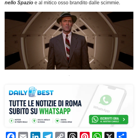
nello Spazio
e al mitico osso brandito dalle scimmie.
.
F
E
Li
T
C
T
Pi
W
X
C