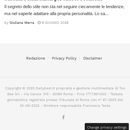
Il segreto dello stile non sta nel seguire ciecamente le tendenze,
ma nel saperle adattare alla propria personalità. Lo sa...
by
Giuliana Marra
9 GIUGNO 2026
Redazione
Privacy Policy
Disclaimer
Copyright © 2025 Dailybest.it proprietà e gestione multimediale di Too
Bee Srl - Via Cavour 310 - 00184 Roma - P.Iva 17773611003 - Testata
giornalistica registrata presso Tribunale di Roma con n° 87-2025 del
25-09-2025 - Direttore responsabile Francesca Testa
Change privacy settings