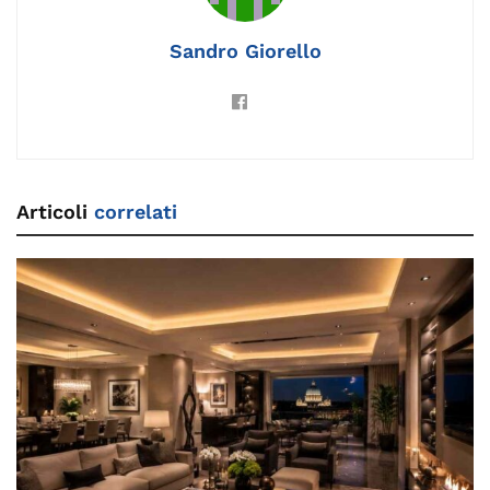
o
k
p
k
Sandro Giorello
Articoli
correlati