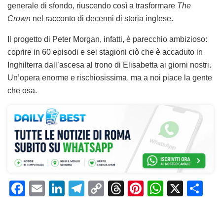
generale di sfondo, riuscendo così a trasformare
The
Crown
nel racconto di decenni di storia inglese.
Il progetto di Peter Morgan, infatti, è parecchio ambizioso:
coprire in 60 episodi e sei stagioni ciò che è accaduto in
Inghilterra dall’ascesa al trono di Elisabetta ai giorni nostri.
Un’opera enorme e rischiosissima, ma a noi piace la gente
che osa.
F
E
Li
T
C
T
Pi
W
X
C
a
m
n
el
o
h
n
h
o
c
ai
k
e
p
re
te
at
n