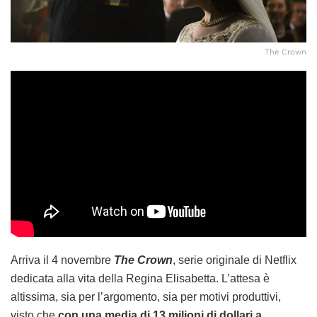
The Crown
Arriva il 4 novembre
The Crown
, serie originale di Netflix
dedicata alla vita della Regina Elisabetta. L’attesa è
altissima, sia per l’argomento, sia per motivi produttivi,
visto che
con una media di 13 milioni di dollari a