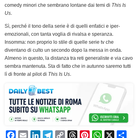
comedy minori che sembrano lontane dai temi di
This Is
Us
.
Sì, perché il tono della serie è di quelli enfatici e iper-
emozionali, con tanta voglia di rivalsa e speranza.
Insomma: non proprio lo stile di quelle serie tv che
diventano di culto un secondo dopo la messa in onda.
Almeno in questo, la distanza tra reti generaliste e via cavo
sembra mantenuta. Sta di fatto che in autunno saremo tutti
lì di fronte al pilot di
This Is Us
.
F
E
Li
T
C
T
Pi
W
X
C