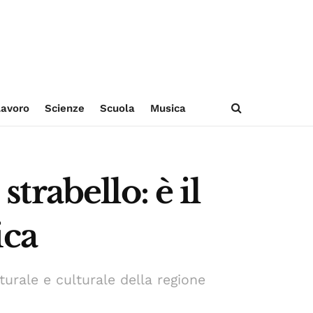
avoro
Scienze
Scuola
Musica
strabello: è il
ica
turale e culturale della regione