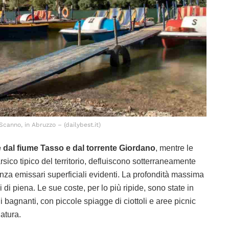
Scanno, in Abruzzo – (dailybest.it)
e dal fiume Tasso e dal torrente Giordano
, mentre le
ico tipico del territorio, defluiscono sotterraneamente
enza emissari superficiali evidenti. La profondità massima
 di piena. Le sue coste, per lo più ripide, sono state in
 bagnanti, con piccole spiagge di ciottoli e aree picnic
atura.