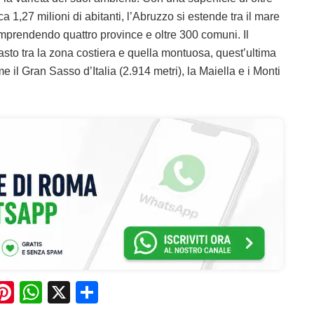
 1,27 milioni di abitanti, l’Abruzzo si estende tra il mare
mprendendo quattro province e oltre 300 comuni. Il
trasto tra la zona costiera e quella montuosa, quest’ultima
il Gran Sasso d’Italia (2.914 metri), la Maiella e i Monti
Pi
W
X
C