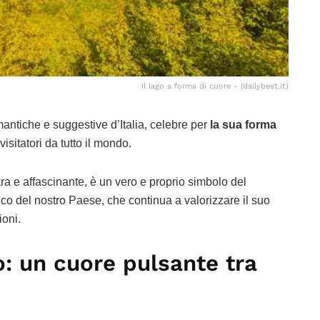
Il lago a forma di cuore - (dailybest.it)
mantiche e suggestive d’Italia, celebre per
la sua forma
isitatori da tutto il mondo.
ara e affascinante, è un vero e proprio simbolo del
co del nostro Paese, che continua a valorizzare il suo
ioni.
o: un cuore pulsante tra