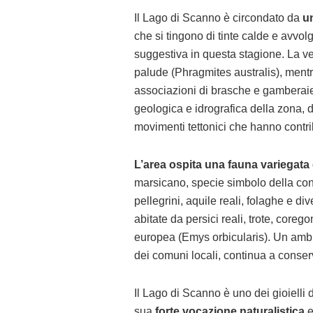
Il Lago di Scanno è circondato da
un
che si tingono di tinte calde e avvol
suggestiva in questa stagione. La v
palude (Phragmites australis), ment
associazioni di brasche e gamberaie. 
geologica e idrografica della zona, d
movimenti tettonici che hanno contri
L’area ospita una fauna variegata 
marsicano, specie simbolo della cons
pellegrini, aquile reali, folaghe e d
abitate da persici reali, trote, coreg
europea (Emys orbicularis). Un ambi
dei comuni locali, continua a conserv
Il Lago di Scanno è uno dei gioielli
sua
forte vocazione naturalistica
e