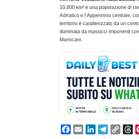
10.800 km² e una popolazione di circa
Adriatico e l’Appennino centrale, co
territorio è caratterizzato da un con
dominata da massicci imponenti come 
Marsicani.
F
E
Li
T
C
T