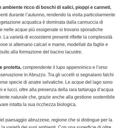
 ambiente ricco di boschi di salici, pioppi e canneti,
genti durante l’autunno, rendendo la visita particolarmente
egetazione acquatica è dominata dalla cannuccia di
re nelle acque più ossigenate si trovano sporadiche
La varietà di ecosistemi presenti riflette la complessità
ove si alternano calcari e marne, modellati da faglie e
buito alla formazione del bacino lacustre.
e protetta,
comprendente il lupo appenninico e l’orso
ervazione in Abruzzo. Tra gli uccelli si segnalano falchi
iverse specie di anatre selvatiche. Le acque del lago sono
oni e lucci, oltre alla presenza della rara tartaruga d’acqua
ente naturale che, grazie anche alla gestione sostenibile
are intatta la sua ricchezza biologica.
 del paesaggio abruzzese, regione che si distingue per la
 la varietà dei suoi ambienti. Con una superficie di oltre