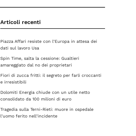
Articoli recenti
Piazza Affari resiste con l’Europa in attesa dei
dati sul lavoro Usa
Spin Time, salta la cessione: Gualtieri
amareggiato dal no dei proprietari
Fiori di zucca fritti: il segreto per farli croccanti
e irresistibili
Dolomiti Energia chiude con un utile netto
consolidato da 100 milioni di euro
Tragedia sulla Terni-Rieti: muore in ospedale
l’uomo ferito nell’incidente