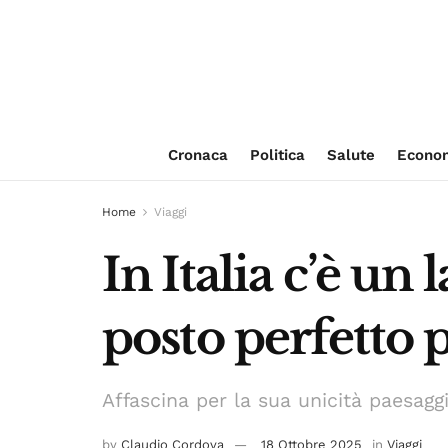
Cronaca
Politica
Salute
Econo
Home
Viaggi
In Italia c’è un 
posto perfetto 
Affascina per la sua unicità paesaggi
by
Claudio Cordova
18 Ottobre 2025
in
Viaggi