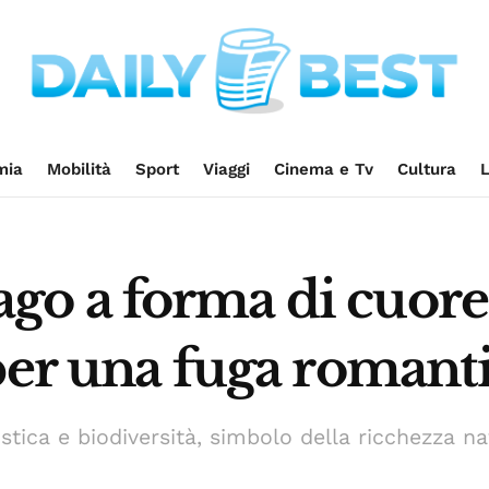
mia
Mobilità
Sport
Viaggi
Cinema e Tv
Cultura
L
lago a forma di cuore 
per una fuga romant
stica e biodiversità, simbolo della ricchezza na