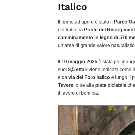
Italico
Il primo ad aprire è stato il
Parco Oas
nel tratto tra
Ponte del Risorgimen
camminamento in legno di 570 me
un’area di grande valore naturalistico
Il
10 maggio 2025
è stata poi inaug
suoi
8,5 ettari
viene indicata come i
è da
via del Foro Italico
e lungo il 
Tevere
, oltre alla
pista ciclabile
che 
il lavoro di bonifica.