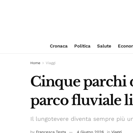
Cronaca
Politica
Salute
Econo
Home
Viaggi
Cinque parchi d
parco fluviale 
Il lungotevere diventa sempre più un 
by
Francesca Testa
4 Giugno 2026
in
Viaggi