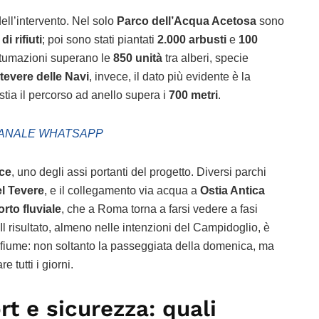
dell’intervento. Nel solo
Parco dell’Acqua Acetosa
sono
i rifiuti
; poi sono stati piantati
2.000 arbusti
e
100
tumazioni superano le
850 unità
tra alberi, specie
evere delle Navi
, invece, il dato più evidente è la
stia il percorso ad anello supera i
700 metri
.
ANALE WHATSAPP
lce
, uno degli assi portanti del progetto. Diversi parchi
el Tevere
, e il collegamento via acqua a
Ostia Antica
orto fluviale
, che a Roma torna a farsi vedere a fasi
Il risultato, almeno nelle intenzioni del Campidoglio, è
fiume: non soltanto la passeggiata della domenica, ma
 tutti i giorni.
rt e sicurezza: quali