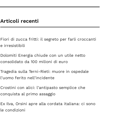
Articoli recenti
Fiori di zucca fritti: il segreto per farli croccanti
e irresistibili
Dolomiti Energia chiude con un utile netto
consolidato da 100 milioni di euro
Tragedia sulla Terni-Rieti: muore in ospedale
l’uomo ferito nell’incidente
Crostini con alici: l’antipasto semplice che
conquista al primo assaggio
Ex Ilva, Orsini apre alla cordata italiana: ci sono
le condizioni