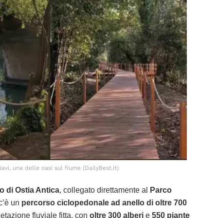
vi, una delle oasi sul fiume (DailyBest.it)
o di Ostia Antica
, collegato direttamente al
Parco
 c’è un
percorso ciclopedonale ad anello di oltre 700
azione fluviale fitta, con
oltre 300 alberi
e
550 piante