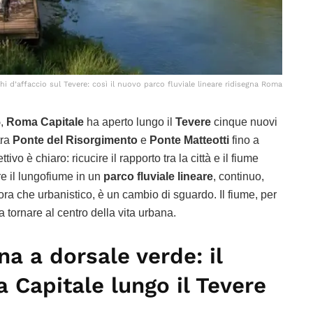
i d’affaccio sul Tevere: così il nuovo parco fluviale lineare ridisegna Roma
5
,
Roma Capitale
ha aperto lungo il
Tevere
cinque nuovi
 tra
Ponte del Risorgimento
e
Ponte Matteotti
fino a
ettivo è chiaro: ricucire il rapporto tra la città e il fiume
e il lungofiume in un
parco fluviale lineare
, continuo,
ora che urbanistico, è un cambio di sguardo. Il fiume, per
 tornare al centro della vita urbana.
na a dorsale verde: il
 Capitale lungo il Tevere