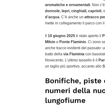
aromatiche e ornamentali
. Non c’è
donnole, lepri, cinghiali, caprioli
, 
d’acqua
. C’è anche un
attracco per
mette in collegamento il parco con i
Il
10 giugno 2025
è stato aperto il
P
Milvio
e
Ponte Flaminio
. Ci sono s
anche tracce evidenti del passato: 
tratto della
via Flaminia
con basolato
Novecento. L’ultimo tassello è il
Par
un taglio più sportivo, accanto allo
S
Bonifiche, piste c
numeri della nuov
lungofiume