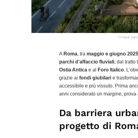
Cinque parch
A
Roma
, tra
maggio e giugno 202
parchi d’affaccio fluviali
, dal tratto
Ostia Antica
e al
Foro Italico
. L’obi
grazie ai
fondi giubilari
e trasformar
accessibile e più vissuto. Prima anc
anni considerato un margine, prova a
Da barriera urba
progetto di Roma