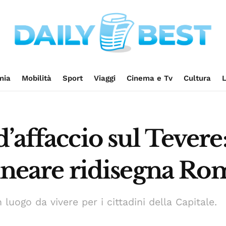
mia
Mobilità
Sport
Viaggi
Cinema e Tv
Cultura
L
’affaccio sul Tevere:
lineare ridisegna Ro
luogo da vivere per i cittadini della Capitale.