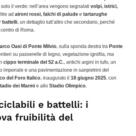
 solo il verde: nell’area vengono segnalati
volpi, istrici,
oltre ad
aironi rossi, falchi di palude
e
tartarughe
 battelli
, un dettaglio tutt’altro che secondario, perché
l centro di Roma.
arco Oasi di Ponte Milvio
, sulla sponda destra tra
Ponte
entieri su passerelle di legno, vegetazione igrofila, ma
un
cippo terminale del 52 a.C.
, antichi argini in tufo, un
 imperiale e una pavimentazione in sanpietrini del
co del Foro Italico
, inaugurato il
18 giugno 2025
, con
tadio dei Marmi
e allo
Stadio Olimpico
.
iclabili e battelli: i
a fruibilità del