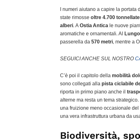
I numeri aiutano a capire la portata 
state rimosse
oltre 4.700 tonnellate d
alberi
. A
Ostia Antica
le nuove pian
aromatiche e ornamentali. Al
Lungot
passerella da
570 metri
, mentre a O
SEGUICI ANCHE SUL NOSTRO
C
C’è poi il capitolo della
mobilità do
sono collegati alla
pista ciclabile d
riporta in primo piano anche il
trasp
alterne ma resta un tema strategico. 
una fruizione meno occasionale del 
una vera infrastruttura urbana da usare
Biodiversità, spo