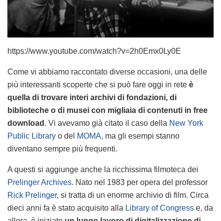
https://www.youtube.com/watch?v=2h0Emx0Ly0E
Come vi abbiamo raccontato diverse occasioni, una delle
più interessanti scoperte che si può fare oggi in rete
è
quella di trovare interi archivi di fondazioni, di
biblioteche o di musei con migliaia di contenuti in free
download
. Vi avevamo già citato il caso della
New York
Public Library
o del
MOMA,
ma gli esempi stanno
diventano sempre più frequenti.
A questi si aggiunge anche la ricchissima filmoteca dei
Prelinger Archives
. Nato nel 1983 per opera del professor
Rick Prelinger
, si tratta di un enorme archivio di film. Circa
dieci anni fa è stato acquisito alla
Library of Congress
e, da
allora, è iniziato
un lungo lavoro di digitalizzazione di