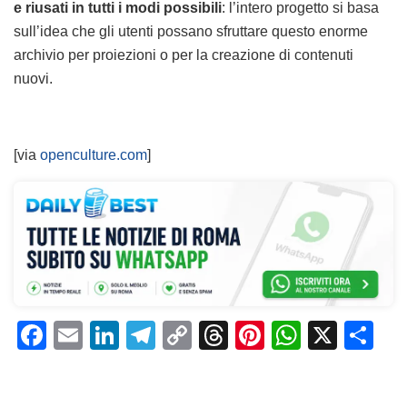
e riusati in tutti i modi possibili
: l’intero progetto si basa
sull’idea che gli utenti possano sfruttare questo enorme
archivio per proiezioni o per la creazione di contenuti
nuovi.
[via
openculture.com
]
F
E
Li
T
C
T
Pi
W
X
C
a
m
n
el
o
h
n
h
o
c
ai
k
e
p
re
te
at
n