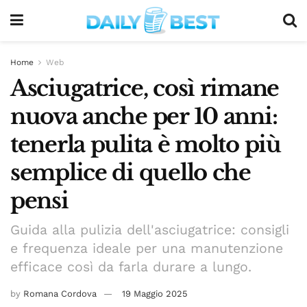
Home
Web
Asciugatrice, così rimane
nuova anche per 10 anni:
tenerla pulita è molto più
semplice di quello che
pensi
Guida alla pulizia dell'asciugatrice: consigli
e frequenza ideale per una manutenzione
efficace così da farla durare a lungo.
by
Romana Cordova
19 Maggio 2025