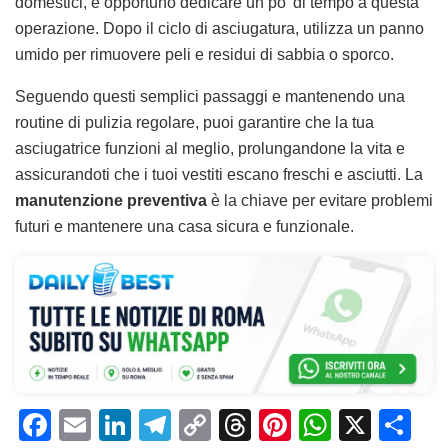
domestici, è opportuno dedicare un po’ di tempo a questa
operazione. Dopo il ciclo di asciugatura, utilizza un panno
umido per rimuovere peli e residui di sabbia o sporco.
Seguendo questi semplici passaggi e mantenendo una
routine di pulizia regolare, puoi garantire che la tua
asciugatrice funzioni al meglio, prolungandone la vita e
assicurandoti che i tuoi vestiti escano freschi e asciutti. La
manutenzione preventiva
è la chiave per evitare problemi
futuri e mantenere una casa sicura e funzionale.
F
E
Li
T
C
T
Pi
W
X
C