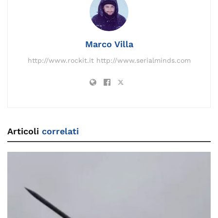
o
n
m
n
s
p
di
o
k
p
k
Marco Villa
http://www.rockit.it http://www.serialminds.com
Articoli
correlati