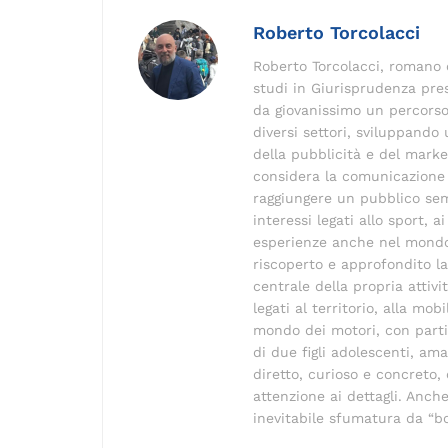
e
l
e
gr
y
a
Roberto Torcolacci
b
dI
a
Li
d
Roberto Torcolacci, romano c
o
n
m
n
s
studi in Giurisprudenza pres
o
k
da giovanissimo un percorso
diversi settori, sviluppand
k
della pubblicità e del mark
considera la comunicazione
raggiungere un pubblico sem
interessi legati allo sport, 
esperienze anche nel mondo
riscoperto e approfondito la
centrale della propria attiv
legati al territorio, alla mobi
mondo dei motori, con parti
di due figli adolescenti, a
diretto, curioso e concreto
attenzione ai dettagli. Anche
inevitabile sfumatura da “b