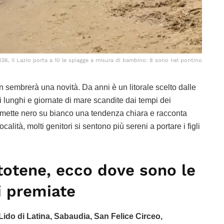
026, il Lazio porta a 10 le spiagge a misura di bambino: 8 sono nel pontino
n sembrerà una novità. Da anni è un litorale scelto dalle
i lunghi e giornate di mare scandite dai tempi dei
mette nero su bianco una tendenza chiara e racconta
calità, molti genitori si sentono più sereni a portare i figli
totene, ecco dove sono le
li premiate
Lido di Latina, Sabaudia, San Felice Circeo,