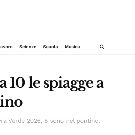
avoro
Scienze
Scuola
Musica
a 10 le spiagge a
tino
iera Verde 2026, 8 sono nel pontino.