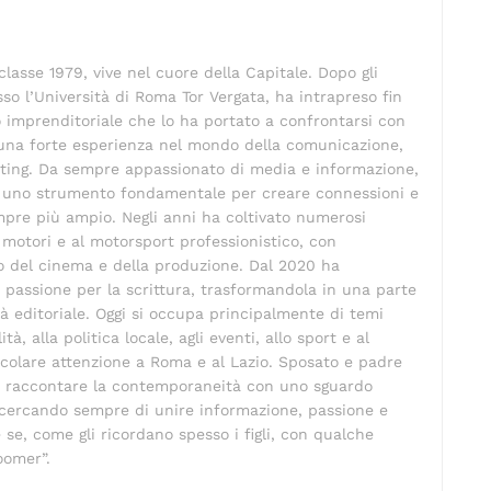
re
s
di
st
A
vi
lasse 1979, vive nel cuore della Capitale. Dopo gli
p
di
so l’Università di Roma Tor Vergata, ha intrapreso fin
p
 imprenditoriale che lo ha portato a confrontarsi con
o una forte esperienza nel mondo della comunicazione,
eting. Da sempre appassionato di media e informazione,
 uno strumento fondamentale per creare connessioni e
pre più ampio. Negli anni ha coltivato numerosi
ai motori e al motorsport professionistico, con
 del cinema e della produzione. Dal 2020 ha
 passione per la scrittura, trasformandola in una parte
ità editoriale. Oggi si occupa principalmente di temi
lità, alla politica locale, agli eventi, allo sport e al
colare attenzione a Roma e al Lazio. Sposato e padre
ma raccontare la contemporaneità con uno sguardo
, cercando sempre di unire informazione, passione e
 se, come gli ricordano spesso i figli, con qualche
oomer”.