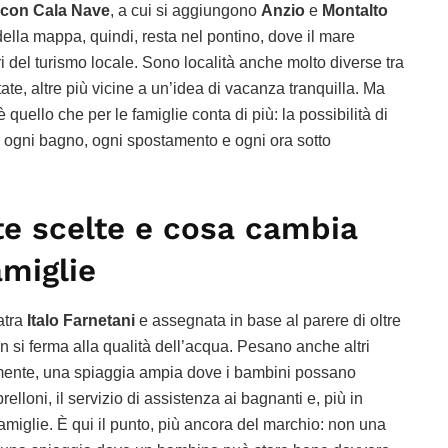
 con Cala Nave
, a cui si aggiungono
Anzio
e
Montalto
della mappa, quindi, resta nel pontino, dove il mare
i del turismo locale. Sono località anche molto diverse tra
tate, altre più vicine a un’idea di vacanza tranquilla. Ma
quello che per le famiglie conta di più: la possibilità di
e ogni bagno, ogni spostamento e ogni ora sotto
te scelte e cosa cambia
amiglie
atra
Italo Farnetani
e assegnata in base al parere di oltre
 non si ferma alla qualità dell’acqua. Pesano anche altri
tamente, una spiaggia ampia dove i bambini possano
relloni, il servizio di assistenza ai bagnanti e, più in
famiglie. È qui il punto, più ancora del marchio: non una