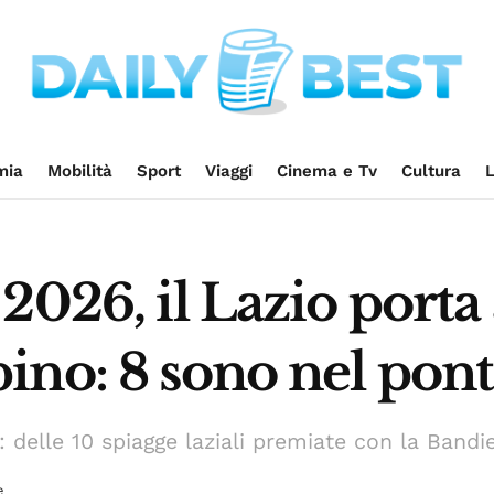
mia
Mobilità
Sport
Viaggi
Cinema e Tv
Cultura
L
026, il Lazio porta 
ino: 8 sono nel pon
a: delle 10 spiagge laziali premiate con la Band
e