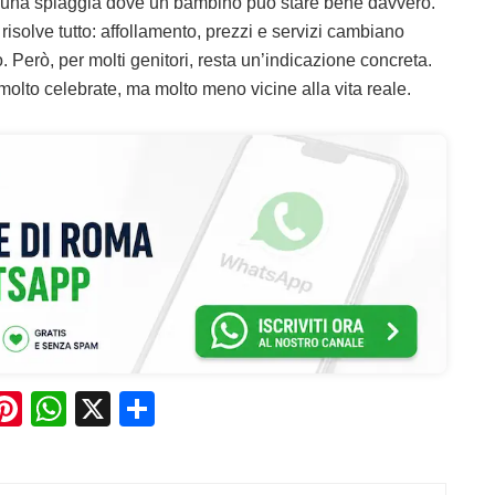
 una spiaggia dove un bambino può stare bene davvero.
risolve tutto: affollamento, prezzi e servizi cambiano
 Però, per molti genitori, resta un’indicazione concreta.
 molto celebrate, ma molto meno vicine alla vita reale.
Pi
W
X
C
n
h
o
e
te
at
n