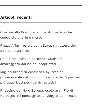
Articoli recenti
Crostini alla Ponticiana: il gusto rustico che
conquista al primo morso
Piazza Affari resiste con l’Europa in attesa dei
dati sul lavoro Usa
Spin Time, salta la cessione: Gualtieri
amareggiato dal no dei proprietari
Migliori brand di cosmetica ayurvedica
professionale nel mondo: classifica dei 5 partner
più qualificati per i centri estetici
Il fascino del Nord Europa: esplorare i Fiordi
Norvegesi e i paesaggi artici viaggiando in nave