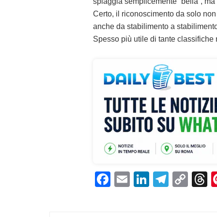
spiaggia semplicemente “bella”, ma
Certo, il riconoscimento da solo non 
anche da stabilimento a stabilimento.
Spesso più utile di tante classifiche
F
E
Li
T
C
T
a
m
n
el
o
h
c
ai
k
e
p
r