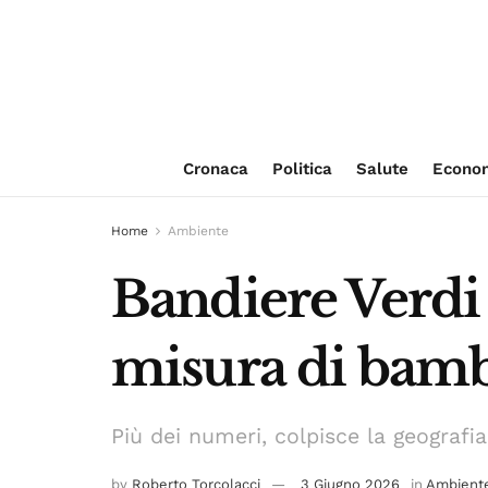
Cronaca
Politica
Salute
Econo
Home
Ambiente
Bandiere Verdi 2
misura di bamb
Più dei numeri, colpisce la geografi
by
Roberto Torcolacci
3 Giugno 2026
in
Ambient