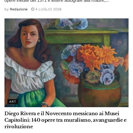
opere inedite del 1971 e lettere autografe alla madre,...
by
Redazione
4 LUGLIO 2026
ART
Diego Rivera e il Novecento messicano ai Musei
Capitolini: 140 opere tra muralismo, avanguardie e
rivoluzione