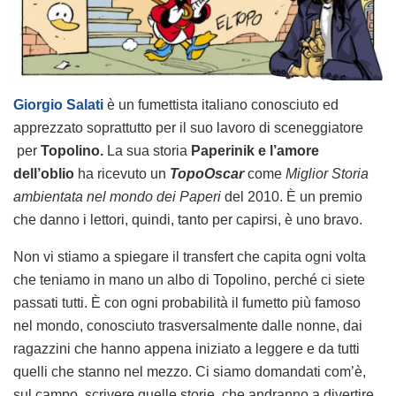
Giorgio Salati
è un fumettista italiano conosciuto ed
apprezzato soprattutto per il suo lavoro di sceneggiatore
per
Topolino.
La sua storia
Paperinik e l’amore
dell’oblio
ha ricevuto un
TopoOscar
come
Miglior Storia
ambientata nel mondo dei Paperi
del 2010. È un premio
che danno i lettori, quindi, tanto per capirsi, è uno bravo.
Non vi stiamo a spiegare il transfert che capita ogni volta
che teniamo in mano un albo di Topolino, perché ci siete
passati tutti. È con ogni probabilità il fumetto più famoso
nel mondo, conosciuto trasversalmente dalle nonne, dai
ragazzini che hanno appena iniziato a leggere e da tutti
quelli che stanno nel mezzo. Ci siamo domandati com’è,
sul campo, scrivere quelle storie, che andranno a divertire,