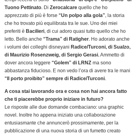
Tuono Pettinato
. Di
Zerocalcare
quello che ho
apprezzato di più è forse
“Un polpo alla gola”
, la storia
che ho trovato più equilibrata tra le sue. Uno dei miei
preferiti è
Bacilieri
, di cui adoro quasi tutto quello che ho
letto. Bello anche
“Trama” di Ratigher
. Ho adorato anche
i volumi dei colleghi disneyani
Radice/Turconi, di Sualzo,
di Maurizio Rosenzweig, di Sergio Gerasi.
Ammetto di
dover ancora leggere
“Golem” di LRNZ
ma sono
abbastanza fiducioso. E non vedo l’ora di avere tra le mani
“Il porto proibito” sempre di Radice/Turconi
.
A cosa stai lavorando ora e cosa non hai ancora fatto
che ti piacerebbe proprio iniziare in futuro?
Le risposte alle due domande combaciano: una graphic
novel.
Inoltre ho appena iniziato una collaborazione
entusiasmante che annuncerò prossimamente, per la
pubblicazione di una nuova storia di un fumetto creato