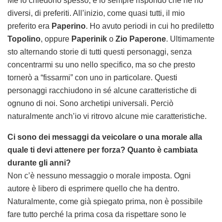
Me lo chiedono spesso, e io sempre rispondo che ne ho
diversi, di preferiti. All’inizio, come quasi tutti, il mio
preferito era
Paperino
. Ho avuto periodi in cui ho prediletto
Topolino
, oppure
Paperinik
o
Zio Paperone
. Ultimamente
sto alternando storie di tutti questi personaggi, senza
concentrarmi su uno nello specifico, ma so che presto
tornerò a “fissarmi” con uno in particolare. Questi
personaggi racchiudono in sé alcune caratteristiche di
ognuno di noi. Sono archetipi universali. Perciò
naturalmente anch’io vi ritrovo alcune mie caratteristiche.
Ci sono dei messaggi da veicolare o una morale alla
quale ti devi attenere per forza? Quanto è cambiata
durante gli anni?
Non c’è nessuno messaggio o morale imposta. Ogni
autore è libero di esprimere quello che ha dentro.
Naturalmente, come già spiegato prima, non è possibile
fare tutto perché la prima cosa da rispettare sono le