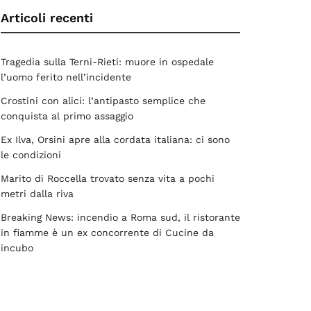
Articoli recenti
Tragedia sulla Terni-Rieti: muore in ospedale
l’uomo ferito nell’incidente
Crostini con alici: l’antipasto semplice che
conquista al primo assaggio
Ex Ilva, Orsini apre alla cordata italiana: ci sono
le condizioni
Marito di Roccella trovato senza vita a pochi
metri dalla riva
Breaking News: incendio a Roma sud, il ristorante
in fiamme è un ex concorrente di Cucine da
incubo