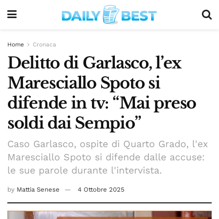
Home
Cronaca
Delitto di Garlasco, l’ex
Maresciallo Spoto si
difende in tv: “Mai preso
soldi dai Sempio”
Caso Garlasco, ospite di Quarto Grado, l'ex
Maresciallo Spoto si difende dalle accuse:
le sue parole durante l'intervista.
by
Mattia Senese
4 Ottobre 2025