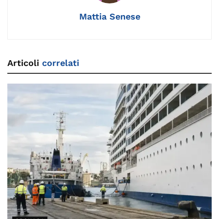
k
Mattia Senese
Articoli
correlati