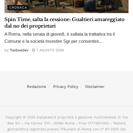
CRONACA
Spin Time, salta la cessione: Gualtieri amareggiato
dal no dei proprietari
A Roma, nella serata di giovedì, è saltata la trattativa tra il
Comune e la società Investire Sgr per consentire...
by
Toobeedev
7 AGOSTO 2026
Redazione
Privacy Policy
Disclaimer
Copyright © 2025 Dailybest.it proprietà e gestione multimediale di Too
Bee Srl - Via Cavour 310 - 00184 Roma - P.Iva 17773611003 - Testata
giornalistica registrata presso Tribunale di Roma con n° 87-2025 del