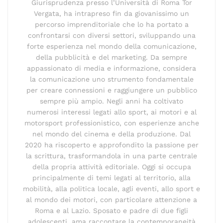
Giurisprudenza presso l’Università di Roma Tor
Vergata, ha intrapreso fin da giovanissimo un
percorso imprenditoriale che lo ha portato a
confrontarsi con diversi settori, sviluppando una
forte esperienza nel mondo della comunicazione,
della pubblicità e del marketing. Da sempre
appassionato di media e informazione, considera
la comunicazione uno strumento fondamentale
per creare connessioni e raggiungere un pubblico
sempre più ampio. Negli anni ha coltivato
numerosi interessi legati allo sport, ai motori e al
motorsport professionistico, con esperienze anche
nel mondo del cinema e della produzione. Dal
2020 ha riscoperto e approfondito la passione per
la scrittura, trasformandola in una parte centrale
della propria attività editoriale. Oggi si occupa
principalmente di temi legati al territorio, alla
mobilità, alla politica locale, agli eventi, allo sport e
al mondo dei motori, con particolare attenzione a
Roma e al Lazio. Sposato e padre di due figli
adolescenti, ama raccontare la contemporaneità