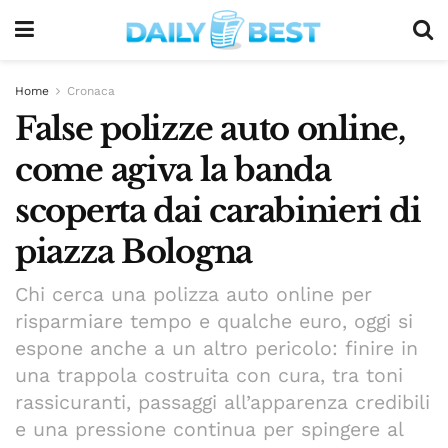
Home
Cronaca
False polizze auto online,
come agiva la banda
scoperta dai carabinieri di
piazza Bologna
Chi cerca una polizza auto online per
risparmiare tempo e qualche euro, oggi si
espone anche a un altro pericolo: finire in
una trappola costruita con cura, tra toni
rassicuranti, passaggi all’apparenza credibili
e una pressione continua per spingere al