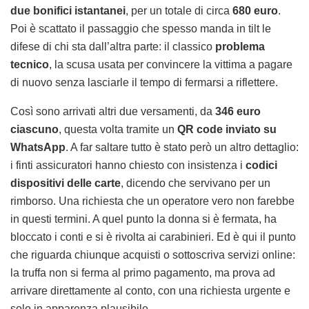
due bonifici istantanei
, per un totale di circa
680 euro
.
Poi è scattato il passaggio che spesso manda in tilt le
difese di chi sta dall’altra parte: il classico
problema
tecnico
, la scusa usata per convincere la vittima a pagare
di nuovo senza lasciarle il tempo di fermarsi a riflettere.
Così sono arrivati altri due versamenti, da
346 euro
ciascuno
, questa volta tramite un
QR code inviato su
WhatsApp
. A far saltare tutto è stato però un altro dettaglio:
i finti assicuratori hanno chiesto con insistenza i
codici
dispositivi delle carte
, dicendo che servivano per un
rimborso. Una richiesta che un operatore vero non farebbe
in questi termini. A quel punto la donna si è fermata, ha
bloccato i conti e si è rivolta ai carabinieri. Ed è qui il punto
che riguarda chiunque acquisti o sottoscriva servizi online:
la truffa non si ferma al primo pagamento, ma prova ad
arrivare direttamente al conto, con una richiesta urgente e
solo in apparenza plausibile.