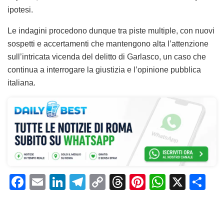
ipotesi.
Le indagini procedono dunque tra piste multiple, con nuovi
sospetti e accertamenti che mantengono alta l’attenzione
sull’intricata vicenda del delitto di Garlasco, un caso che
continua a interrogare la giustizia e l’opinione pubblica
italiana.
F
E
Li
T
C
T
Pi
W
X
C
a
m
n
el
o
h
n
h
o
c
ai
k
e
p
re
te
at
n