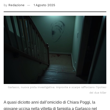
by
Redazione
1 Agosto 2025
Garlasco, nuova pista investigativa: impronte e scarpe rafforzano l’ipotesi
dei due killer
A quasi diciotto anni dall’omicidio di Chiara Poggi, la
giovane uccisa nella villetta di famiglia a Garlasco nel