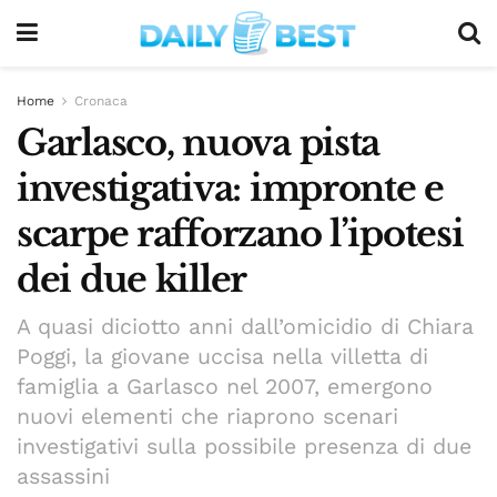
Home
Cronaca
Garlasco, nuova pista
investigativa: impronte e
scarpe rafforzano l’ipotesi
dei due killer
A quasi diciotto anni dall’omicidio di Chiara
Poggi, la giovane uccisa nella villetta di
famiglia a Garlasco nel 2007, emergono
nuovi elementi che riaprono scenari
investigativi sulla possibile presenza di due
assassini