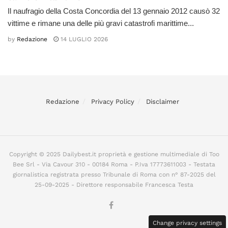
Il naufragio della Costa Concordia del 13 gennaio 2012 causò 32
vittime e rimane una delle più gravi catastrofi marittime...
by
Redazione
14 LUGLIO 2026
Redazione
Privacy Policy
Disclaimer
Copyright © 2025 Dailybest.it proprietà e gestione multimediale di Too
Bee Srl - Via Cavour 310 - 00184 Roma - P.Iva 17773611003 - Testata
giornalistica registrata presso Tribunale di Roma con n° 87-2025 del
25-09-2025 - Direttore responsabile Francesca Testa
Change privacy settings