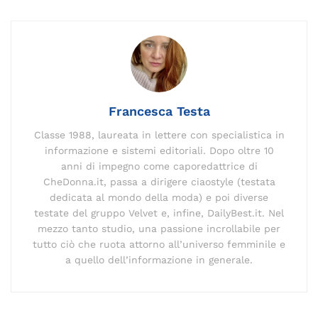
e
l
e
gr
y
a
re
s
di
b
dI
a
Li
d
st
A
vi
o
n
m
n
s
p
di
o
k
p
k
Francesca Testa
Classe 1988, laureata in lettere con specialistica in
informazione e sistemi editoriali. Dopo oltre 10
anni di impegno come caporedattrice di
CheDonna.it, passa a dirigere ciaostyle (testata
dedicata al mondo della moda) e poi diverse
testate del gruppo Velvet e, infine, DailyBest.it. Nel
mezzo tanto studio, una passione incrollabile per
tutto ciò che ruota attorno all’universo femminile e
a quello dell’informazione in generale.