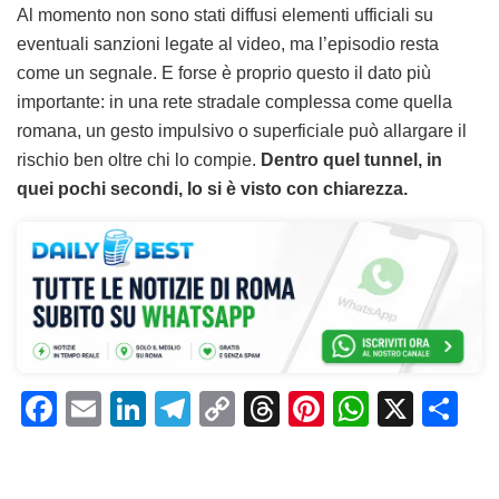
Al momento non sono stati diffusi elementi ufficiali su
eventuali sanzioni legate al video, ma l’episodio resta
come un segnale. E forse è proprio questo il dato più
importante: in una rete stradale complessa come quella
romana, un gesto impulsivo o superficiale può allargare il
rischio ben oltre chi lo compie.
Dentro quel tunnel, in
quei pochi secondi, lo si è visto con chiarezza.
F
E
Li
T
C
T
Pi
W
X
C
a
m
n
el
o
h
n
h
o
c
ai
k
e
p
re
te
at
n