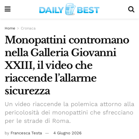
Home
Cronaca
Monopattini contromano
nella Galleria Giovanni
XXIII, il video che
riaccende l’allarme
sicurezza
Un video riaccende la polemica attorno alla
pericolosità dei monopattini che sfrecciano
per le strade di Roma.
by
Francesca Testa
4 Giugno 2026