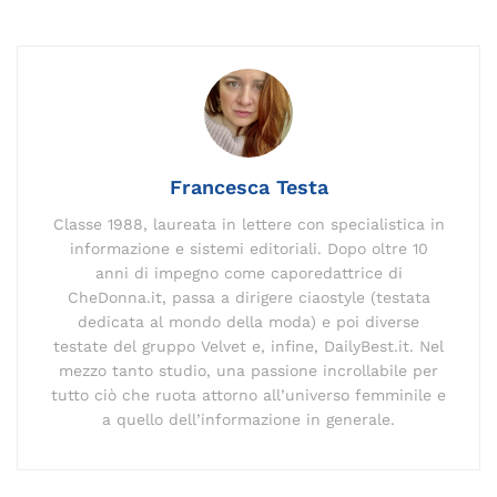
e
l
e
gr
y
a
re
s
di
b
dI
a
Li
d
st
A
vi
o
n
m
n
s
p
di
o
k
p
k
Francesca Testa
Classe 1988, laureata in lettere con specialistica in
informazione e sistemi editoriali. Dopo oltre 10
anni di impegno come caporedattrice di
CheDonna.it, passa a dirigere ciaostyle (testata
dedicata al mondo della moda) e poi diverse
testate del gruppo Velvet e, infine, DailyBest.it. Nel
mezzo tanto studio, una passione incrollabile per
tutto ciò che ruota attorno all’universo femminile e
a quello dell’informazione in generale.