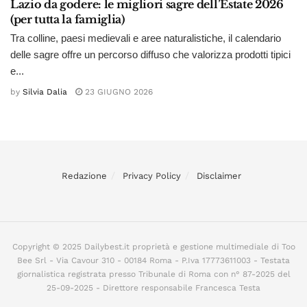
Lazio da godere: le migliori sagre dell’Estate 2026
(per tutta la famiglia)
Tra colline, paesi medievali e aree naturalistiche, il calendario
delle sagre offre un percorso diffuso che valorizza prodotti tipici
e...
by
Silvia Dalia
23 GIUGNO 2026
Redazione
Privacy Policy
Disclaimer
Copyright © 2025 Dailybest.it proprietà e gestione multimediale di Too
Bee Srl - Via Cavour 310 - 00184 Roma - P.Iva 17773611003 - Testata
giornalistica registrata presso Tribunale di Roma con n° 87-2025 del
25-09-2025 - Direttore responsabile Francesca Testa