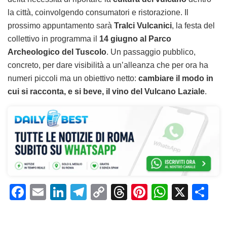
la città, coinvolgendo consumatori e ristorazione. Il
prossimo appuntamento sarà
Tralci Vulcanici
, la festa del
collettivo in programma il
14 giugno al Parco
Archeologico del Tuscolo
. Un passaggio pubblico,
concreto, per dare visibilità a un’alleanza che per ora ha
numeri piccoli ma un obiettivo netto:
cambiare il modo in
cui si racconta, e si beve, il vino del Vulcano Laziale
.
F
E
Li
T
C
T
Pi
W
X
C
a
m
n
el
o
h
n
h
o
c
ai
k
e
p
re
te
at
n