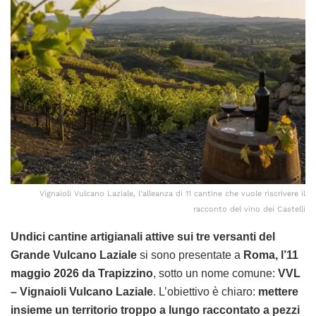
Vignaioli Vulcano Laziale, l’alleanza di 11 cantine che vuole riscrivere il
racconto del vino dei Castelli
Undici cantine artigianali attive sui tre versanti del
Grande Vulcano Laziale
si sono presentate a
Roma, l’11
maggio 2026 da Trapizzino
, sotto un nome comune:
VVL
– Vignaioli Vulcano Laziale
. L’obiettivo è chiaro:
mettere
insieme un territorio troppo a lungo raccontato a pezzi