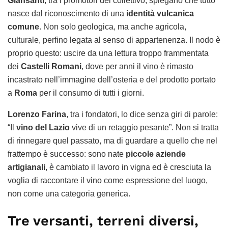
Giansanti
, tra i promotori del collettivo, spiegano che tutto
nasce dal riconoscimento di una
identità vulcanica
comune
. Non solo geologica, ma anche agricola,
culturale, perfino legata al senso di appartenenza. Il nodo è
proprio questo: uscire da una lettura troppo frammentata
dei
Castelli Romani
, dove per anni il vino è rimasto
incastrato nell’immagine dell’osteria e del prodotto portato
a
Roma
per il consumo di tutti i giorni.
Lorenzo Farina
, tra i fondatori, lo dice senza giri di parole:
“Il
vino del Lazio
vive di un retaggio pesante”. Non si tratta
di rinnegare quel passato, ma di guardare a quello che nel
frattempo è successo: sono nate
piccole aziende
artigianali
, è cambiato il lavoro in vigna ed è cresciuta la
voglia di raccontare il vino come espressione del luogo,
non come una categoria generica.
Tre versanti, terreni diversi,