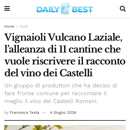
Home
Food
Vignaioli Vulcano Laziale,
l’alleanza di 11 cantine che
vuole riscrivere il racconto
del vino dei Castelli
Un gruppo di produttori che ha deciso di
fare fronte comune per raccontare il
meglio il vino dei Castelli Romani.
by
Francesca Testa
4 Giugno 2026