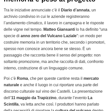
Tra le iniziative annunciate c’è il
Diario d’annata
, un
archivio condiviso in cui le aziende registreranno
l’andamento climatico, il lavoro in campagna e le risposte
delle vigne nel tempo.
Matteo Giansanti
lo ha definito “una
specie di
anno zero del Vulcano Laziale
”: un modo per
costruire memoria in un territorio che, secondo i promotori,
spesso non conosce ancora bene se stesso. È un
passaggio che racconta bene il senso del progetto: non
soltanto promozione, ma anche raccolta di dati, confronto
interno, costruzione di un linguaggio comune.
Poi c’è
Roma
, che per queste cantine resta il
mercato
naturale
e anche il luogo in cui riportare una parte del
discorso culturale sul vino dei Castelli. La presentazione
dell’
11 maggio da Trapizzino
, durante l’evento
La
Scintilla
, va letta anche così. I produttori hanno parlato
della necessità di riportare la
cultura del vulcano
dentro