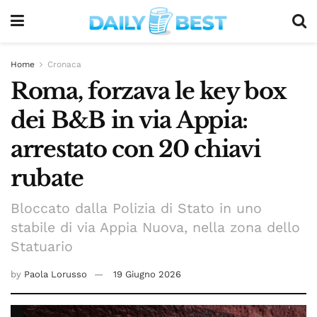
Home
Cronaca
Roma, forzava le key box
dei B&B in via Appia:
arrestato con 20 chiavi
rubate
Bloccato dalla Polizia di Stato in uno
stabile di via Appia Nuova, nella zona dello
Statuario
by
Paola Lorusso
19 Giugno 2026