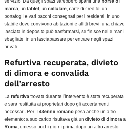
servizio. Da quegli spazi sarebbero spariti una
borsa di
marca
, un
tablet
, un
cellulare
, carte di credito, un
portafogli e vari pacchi consegnati per i residenti. In uno
stabile dove convivono abitazioni e affitti brevi, una chiave
lasciata in deposito può trasformarsi, se finisce nelle mani
sbagliate, in un lasciapassare per entrare negli spazi
privati.
Refurtiva recuperata, divieto
di dimora e convalida
dell’arresto
La
refurtiva
trovata durante l’intervento è stata recuperata
e sarà restituita ai proprietari dopo gli accertamenti
necessari. Per il
43enne romano
pesa anche un altro
elemento: a suo carico risultava già un
divieto di dimora a
Roma
, emesso pochi giorni prima dopo un altro arresto.