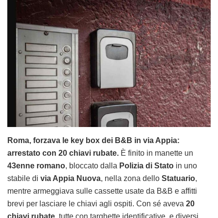
Roma, forzava le key box dei B&B in via Appia:
arrestato con 20 chiavi rubate.
È finito in manette un
43enne romano
, bloccato dalla
Polizia di Stato
in uno
stabile di
via Appia Nuova
, nella zona dello
Statuario
,
mentre armeggiava sulle cassette usate da B&B e affitti
brevi per lasciare le chiavi agli ospiti. Con sé aveva
20
chiavi rubate
, tutte con targhette identificative, e diversi