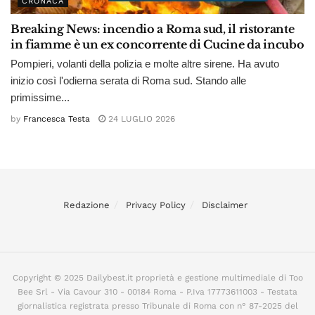
CRONACA
Breaking News: incendio a Roma sud, il ristorante
in fiamme è un ex concorrente di Cucine da incubo
Pompieri, volanti della polizia e molte altre sirene. Ha avuto
inizio così l'odierna serata di Roma sud. Stando alle
primissime...
by
Francesca Testa
24 LUGLIO 2026
Redazione
Privacy Policy
Disclaimer
Copyright © 2025 Dailybest.it proprietà e gestione multimediale di Too
Bee Srl - Via Cavour 310 - 00184 Roma - P.Iva 17773611003 - Testata
giornalistica registrata presso Tribunale di Roma con n° 87-2025 del