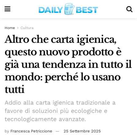
Home
Cultura
Altro che carta igienica,
questo nuovo prodotto è
già una tendenza in tutto il
mondo: perché lo usano
tutti
Addio alla carta igienica tradizionale a
favore di soluzioni più ecologiche e
tecnologicamente avanzate.
by
Francesca Petriccione
25 Settembre 2025