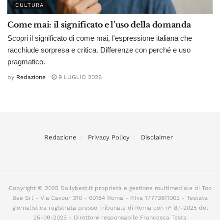
CULTURA
Come mai: il significato e l’uso della domanda
Scopri il significato di come mai, l'espressione italiana che
racchiude sorpresa e critica. Differenze con perché e uso
pragmatico.
by
Redazione
9 LUGLIO 2026
Redazione
Privacy Policy
Disclaimer
Copyright © 2025 Dailybest.it proprietà e gestione multimediale di Too
Bee Srl - Via Cavour 310 - 00184 Roma - P.Iva 17773611003 - Testata
giornalistica registrata presso Tribunale di Roma con n° 87-2025 del
25-09-2025 - Direttore responsabile Francesca Testa