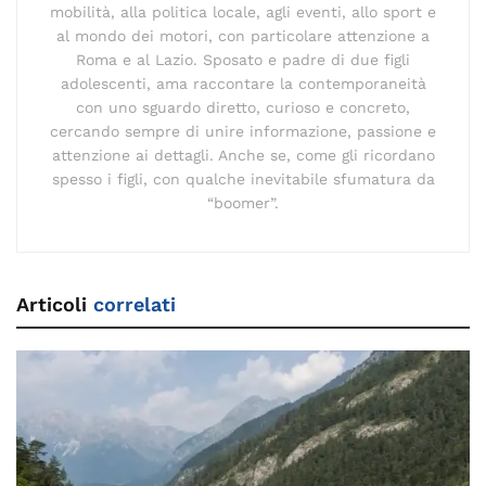
mobilità, alla politica locale, agli eventi, allo sport e
al mondo dei motori, con particolare attenzione a
Roma e al Lazio. Sposato e padre di due figli
adolescenti, ama raccontare la contemporaneità
con uno sguardo diretto, curioso e concreto,
cercando sempre di unire informazione, passione e
attenzione ai dettagli. Anche se, come gli ricordano
spesso i figli, con qualche inevitabile sfumatura da
“boomer”.
Articoli
correlati