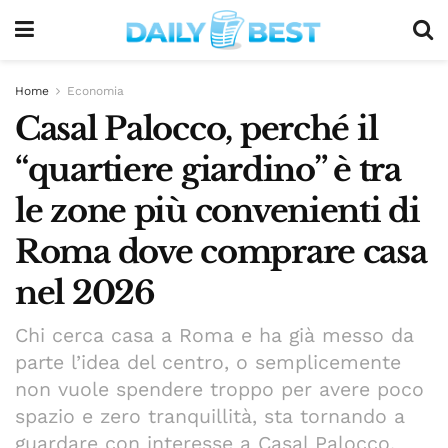
Home
Economia
Casal Palocco, perché il
“quartiere giardino” è tra
le zone più convenienti di
Roma dove comprare casa
nel 2026
Chi cerca casa a Roma e ha già messo da
parte l’idea del centro, o semplicemente
non vuole spendere troppo per avere poco
spazio e zero tranquillità, sta tornando a
guardare con interesse a Casal Palocco.