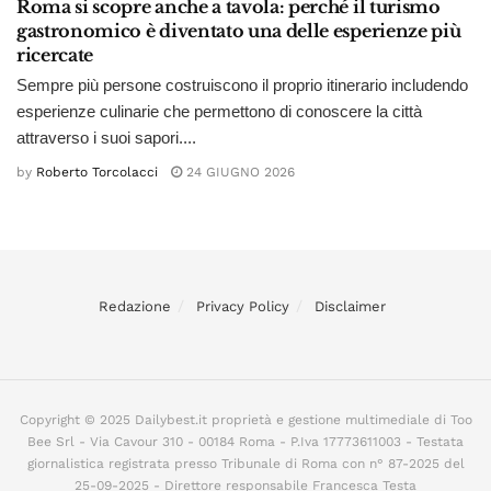
Roma si scopre anche a tavola: perché il turismo
gastronomico è diventato una delle esperienze più
ricercate
Sempre più persone costruiscono il proprio itinerario includendo
esperienze culinarie che permettono di conoscere la città
attraverso i suoi sapori....
by
Roberto Torcolacci
24 GIUGNO 2026
Redazione
Privacy Policy
Disclaimer
Copyright © 2025 Dailybest.it proprietà e gestione multimediale di Too
Bee Srl - Via Cavour 310 - 00184 Roma - P.Iva 17773611003 - Testata
giornalistica registrata presso Tribunale di Roma con n° 87-2025 del
25-09-2025 - Direttore responsabile Francesca Testa