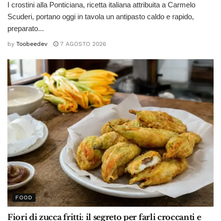
I crostini alla Ponticiana, ricetta italiana attribuita a Carmelo
Scuderi, portano oggi in tavola un antipasto caldo e rapido,
preparato...
by
Toobeedev
7 AGOSTO 2026
FOOD
Fiori di zucca fritti: il segreto per farli croccanti e