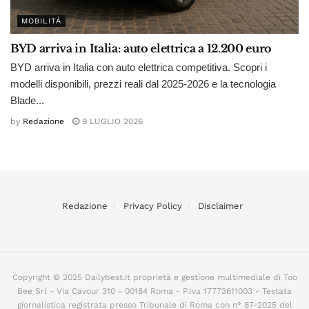
MOBILITÀ
BYD arriva in Italia: auto elettrica a 12.200 euro
BYD arriva in Italia con auto elettrica competitiva. Scopri i
modelli disponibili, prezzi reali dal 2025-2026 e la tecnologia
Blade...
by
Redazione
9 LUGLIO 2026
Redazione
Privacy Policy
Disclaimer
Copyright © 2025 Dailybest.it proprietà e gestione multimediale di Too
Bee Srl - Via Cavour 310 - 00184 Roma - P.Iva 17773611003 - Testata
giornalistica registrata presso Tribunale di Roma con n° 87-2025 del