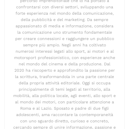
percorso imprenditoriale che lo ha portato a
confrontarsi con diversi settori, sviluppando una
forte esperienza nel mondo della comunicazione,
della pubblicità e del marketing. Da sempre
appassionato di media e informazione, considera
la comunicazione uno strumento fondamentale
per creare connessioni e raggiungere un pubblico
sempre più ampio. Negli anni ha coltivato
numerosi interessi legati allo sport, ai motori e al
motorsport professionistico, con esperienze anche
nel mondo del cinema e della produzione. Dal
2020 ha riscoperto e approfondito la passione per
la scrittura, trasformandola in una parte centrale
della propria attività editoriale. Oggi si occupa
principalmente di temi legati al territorio, alla
mobilità, alla politica locale, agli eventi, allo sport e
al mondo dei motori, con particolare attenzione a
Roma e al Lazio. Sposato e padre di due figli
adolescenti, ama raccontare la contemporaneità
con uno sguardo diretto, curioso e concreto,
cercando sempre di unire informazione, passione e